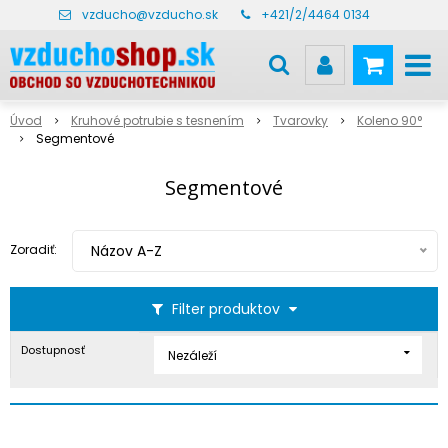
vzducho@vzducho.sk
+421/2/4464 0134
Úvod
Kruhové potrubie s tesnením
Tvarovky
Koleno 90°
Segmentové
Segmentové
Zoradiť:
Názov A-Z
Filter produktov
Dostupnosť
Nezáleží