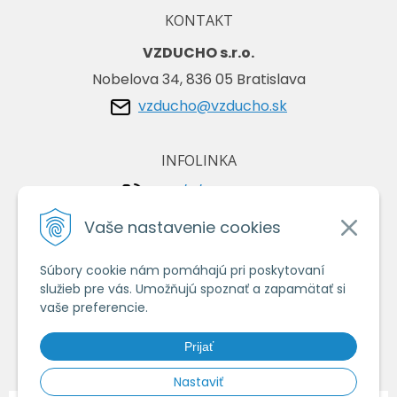
KONTAKT
VZDUCHO s.r.o.
Nobelova 34, 836 05 Bratislava
vzducho@vzducho.sk
INFOLINKA
+421/2/4464 0134
+421/903 729 042
Vaše nastavenie cookies
Súbory cookie nám pomáhajú pri poskytovaní
VŠETKO O NÁKUPE
služieb pre vás. Umožňujú spoznať a zapamätať si
Obchodné podmienky
vaše preferencie.
Ochrana osobných údajov
Prijať
Ako nakupovať
Nastaviť