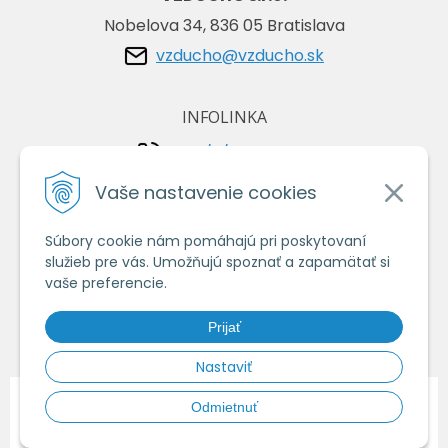
Nobelova 34, 836 05 Bratislava
vzducho@vzducho.sk
INFOLINKA
+421/2/4464 0134
+421/903 729 042
Vaše nastavenie cookies
Súbory cookie nám pomáhajú pri poskytovaní
VŠETKO O NÁKUPE
služieb pre vás. Umožňujú spoznať a zapamätať si
Obchodné podmienky
vaše preferencie.
Ochrana osobných údajov
Prijať
Ako nakupovať
Nastaviť
© 2026 Vzduchoshop.sk - Váš obchod so vzduchotechnikou •
tvorba
Odmietnuť
eshopu cez UNIobchod
,
webhosting
spoločnosti
WEBYGROUP