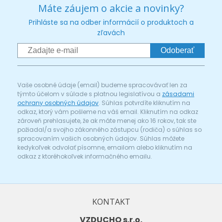
Máte záujem o akcie a novinky?
Prihláste sa na odber informácií o produktoch a
zľavách
Odoberať
Vaše osobné údaje (email) budeme spracovávať len za
týmto účelom v súlade s platnou legislatívou a
zásadami
ochrany osobných údajov
. Súhlas potvrdíte kliknutím na
odkaz, ktorý vám pošleme na váš email. Kliknutím na odkaz
zároveň prehlasujete, že ak máte menej ako 16 rokov, tak ste
požiadal/a svojho zákonného zástupcu (rodiča) o súhlas so
spracovaním vašich osobných údajov. Súhlas môžete
kedykoľvek odvolať písomne, emailom alebo kliknutím na
odkaz z ktoréhokoľvek informačného emailu.
KONTAKT
VZDUCHO s.r.o.