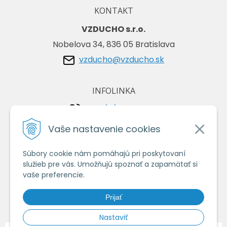
KONTAKT
VZDUCHO s.r.o.
Nobelova 34, 836 05 Bratislava
vzducho@vzducho.sk
INFOLINKA
+421/2/4464 0134
+421/903 729 042
Vaše nastavenie cookies
Súbory cookie nám pomáhajú pri poskytovaní
VŠETKO O NÁKUPE
služieb pre vás. Umožňujú spoznať a zapamätať si
Obchodné podmienky
vaše preferencie.
Ochrana osobných údajov
Prijať
Ako nakupovať
Nastaviť