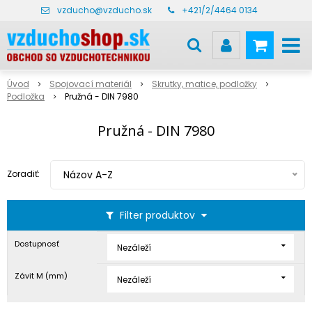
vzducho@vzducho.sk
+421/2/4464 0134
Úvod
Spojovací materiál
Skrutky, matice, podložky
Podložka
Pružná - DIN 7980
Pružná - DIN 7980
Zoradiť:
Názov A-Z
Filter produktov
Dostupnosť
Nezáleží
Závit M (mm)
Nezáleží