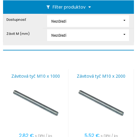
Filter produktov
Dostupnosť
Nezáleží
Závit M (mm)
Nezáleží
Závitová tyč M10 x 1000
Závitová tyč M10 x 2000
2,82
€
5,52
€
s DPH / ks
s DPH / ks