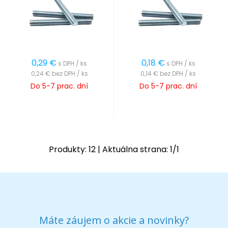
0,29
€
0,18
€
s DPH / ks
s DPH / ks
0,24 €
bez DPH / ks
0,14 €
bez DPH / ks
Do 5-7 prac. dní
Do 5-7 prac. dní
Produkty:
12
| Aktuálna strana:
1
/
1
Máte záujem o akcie a novinky?