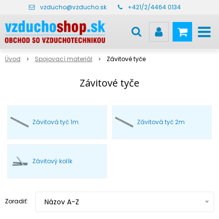
vzducho@vzducho.sk
+421/2/4464 0134
Úvod
Spojovací materiál
Závitové tyče
Závitové tyče
Závitová tyč 1m
Závitová tyč 2m
Závitový kolík
Zoradiť:
Názov A-Z