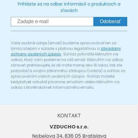
Prihláste sa na odber informácií o produktoch a
zľavách
Odoberať
Vaše osobné údaje (email) budeme spracovávať len za
týmto účelom v súlade s platnou legislatívou a
zásadami
ochrany osobných údajov
. Súhlas potvrdíte kliknutím na
odkaz, ktorý vám pošleme na váš email. Kliknutím na odkaz
zároveň prehlasujete, že ak máte menej ako 16 rokov, tak ste
požiadal/a svojho zákonného zástupcu (rodiča) o súhlas so
spracovaním vašich osobných údajov. Súhlas môžete
kedykoľvek odvolať písomne, emailom alebo kliknutím na
odkaz z ktoréhokoľvek informačného emailu.
KONTAKT
VZDUCHO s.r.o.
Nobelova 34, 836 05 Bratislava