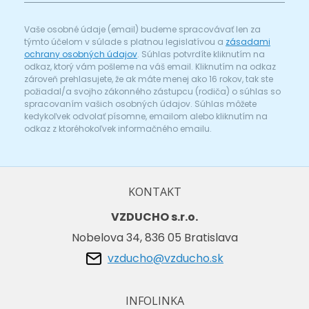
Vaše osobné údaje (email) budeme spracovávať len za
týmto účelom v súlade s platnou legislatívou a
zásadami
ochrany osobných údajov
. Súhlas potvrdíte kliknutím na
odkaz, ktorý vám pošleme na váš email. Kliknutím na odkaz
zároveň prehlasujete, že ak máte menej ako 16 rokov, tak ste
požiadal/a svojho zákonného zástupcu (rodiča) o súhlas so
spracovaním vašich osobných údajov. Súhlas môžete
kedykoľvek odvolať písomne, emailom alebo kliknutím na
odkaz z ktoréhokoľvek informačného emailu.
KONTAKT
VZDUCHO s.r.o.
Nobelova 34, 836 05 Bratislava
vzducho@vzducho.sk
INFOLINKA