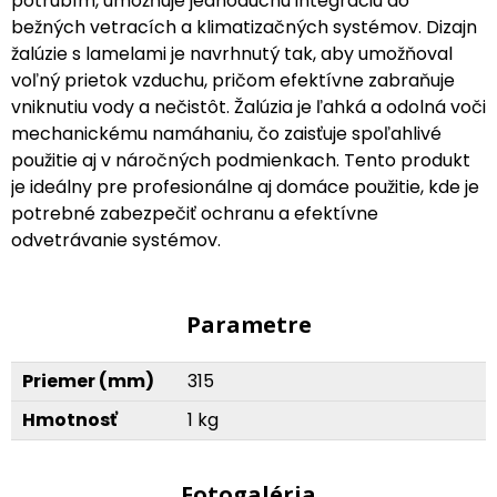
potrubím, umožňuje jednoduchú integráciu do
bežných vetracích a klimatizačných systémov. Dizajn
žalúzie s lamelami je navrhnutý tak, aby umožňoval
voľný prietok vzduchu, pričom efektívne zabraňuje
vniknutiu vody a nečistôt. Žalúzia je ľahká a odolná voči
mechanickému namáhaniu, čo zaisťuje spoľahlivé
použitie aj v náročných podmienkach. Tento produkt
je ideálny pre profesionálne aj domáce použitie, kde je
potrebné zabezpečiť ochranu a efektívne
odvetrávanie systémov.
Parametre
Priemer (mm)
315
Hmotnosť
1 kg
Fotogaléria