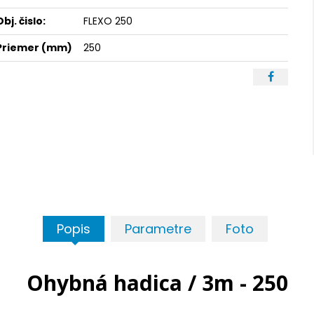
Obj. čislo:
FLEXO 250
Priemer (mm)
250
Popis
Parametre
Foto
Ohybná hadica / 3m - 250