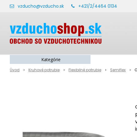
vzducho@vzducho.sk
+421/2/4464 0134
Kategórie
Úvod
Kruhové potrubie
Flexibilné potrubie
Semiflex
O