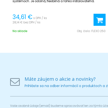
systémoch. Je odolná, flexibilná a ľahko inštalovateľná.
34,61 €
s DPH / ks
28,14 €
bez DPH / ks
Na sklade
Obj. čislo:
FLEXO 250
Máte záujem o akcie a novinky?
Prihláste sa na odber informácií o produktoch a 
Vaše osobné údaje (email) budeme spracovávať len za týmto účel