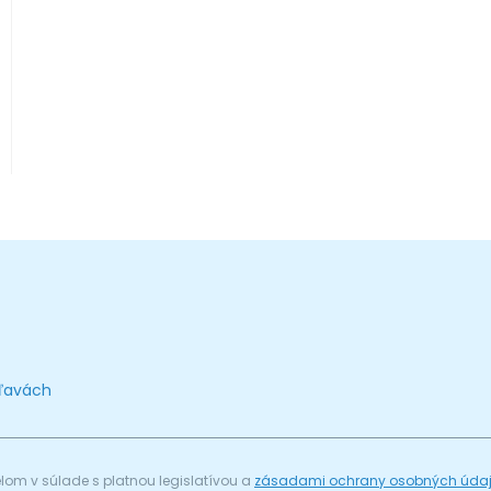
zľavách
om v súlade s platnou legislatívou a
zásadami ochrany osobných úda