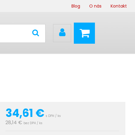
Blog
O nás
Kontakt
34,61
€
s DPH / ks
28,14 €
bez DPH / ks