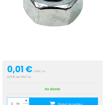
0,01
€
s DPH / ks
0,01 €
bez DPH / ks
Na sklade
+
ks
Pridať do košíka