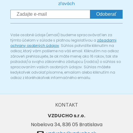
zľavách
Odoberať
Vaše osobné údaje (email) budeme spracovávať len za
týmto účelom v súlade s platnou legislatívou a
zásadami
ochrany osobných údajov
. Súhlas potvrdíte kliknutím na
odkaz, ktorý vám pošleme na váš email. Kliknutím na odkaz
zároveň prehlasujete, že ak máte menej ako 16 rokov, tak ste
požiadal/a svojho zákonného zástupcu (rodiča) o súhlas so
spracovaním vašich osobných údajov. Súhlas môžete
kedykoľvek odvolať písomne, emailom alebo kliknutím na
odkaz z ktoréhokoľvek informačného emailu.
KONTAKT
VZDUCHO s.r.o.
Nobelova 34, 836 05 Bratislava