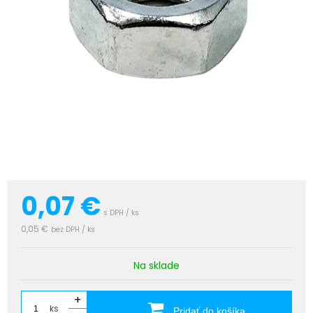
0,07
€
s DPH / ks
0,05 €
bez DPH / ks
Na sklade
+
ks
Pridať do košíka