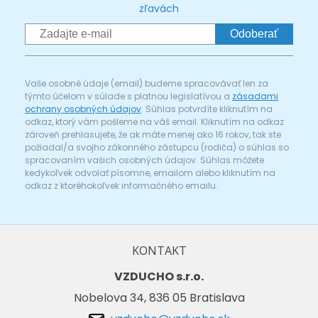
zľavách
Odoberať
Vaše osobné údaje (email) budeme spracovávať len za
týmto účelom v súlade s platnou legislatívou a
zásadami
ochrany osobných údajov
. Súhlas potvrdíte kliknutím na
odkaz, ktorý vám pošleme na váš email. Kliknutím na odkaz
zároveň prehlasujete, že ak máte menej ako 16 rokov, tak ste
požiadal/a svojho zákonného zástupcu (rodiča) o súhlas so
spracovaním vašich osobných údajov. Súhlas môžete
kedykoľvek odvolať písomne, emailom alebo kliknutím na
odkaz z ktoréhokoľvek informačného emailu.
KONTAKT
VZDUCHO s.r.o.
Nobelova 34, 836 05 Bratislava