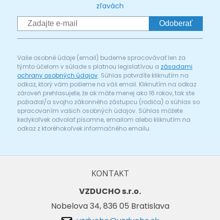
zľavách
Odoberať
Vaše osobné údaje (email) budeme spracovávať len za
týmto účelom v súlade s platnou legislatívou a
zásadami
ochrany osobných údajov
. Súhlas potvrdíte kliknutím na
odkaz, ktorý vám pošleme na váš email. Kliknutím na odkaz
zároveň prehlasujete, že ak máte menej ako 16 rokov, tak ste
požiadal/a svojho zákonného zástupcu (rodiča) o súhlas so
spracovaním vašich osobných údajov. Súhlas môžete
kedykoľvek odvolať písomne, emailom alebo kliknutím na
odkaz z ktoréhokoľvek informačného emailu.
KONTAKT
VZDUCHO s.r.o.
Nobelova 34, 836 05 Bratislava