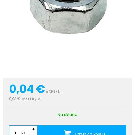
0,04
€
s DPH / ks
0,03 €
bez DPH / ks
Na sklade
+
ks
Pridať do košíka