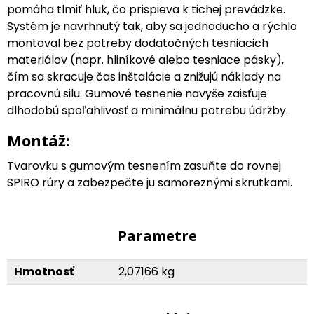
pomáha tlmiť hluk, čo prispieva k tichej prevádzke.
Systém je navrhnutý tak, aby sa jednoducho a rýchlo
montoval bez potreby dodatočných tesniacich
materiálov (napr. hliníkové alebo tesniace pásky),
čím sa skracuje čas inštalácie a znižujú náklady na
pracovnú silu. Gumové tesnenie navyše zaisťuje
dlhodobú spoľahlivosť a minimálnu potrebu údržby.
Montáž:
Tvarovku s gumovým tesnením zasuňte do rovnej
SPIRO rúry a zabezpečte ju samoreznými skrutkami.
Parametre
Hmotnosť
2,07166 kg