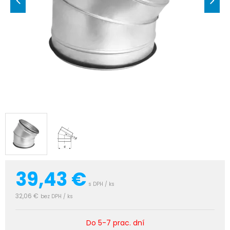
39,43
€
s DPH / ks
32,06 €
bez DPH / ks
Do 5-7 prac. dní