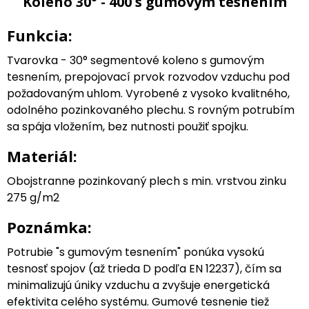
Koleno 30° - 400 s gumovým tesnením
Funkcia:
Tvarovka - 30° segmentové koleno s gumovým
tesnením, prepojovací prvok rozvodov vzduchu pod
požadovaným uhlom. Vyrobené z vysoko kvalitného,
odolného pozinkovaného plechu. S rovným potrubím
sa spája vložením, bez nutnosti použiť spojku.
Materiál:
Obojstranne pozinkovaný plech s min. vrstvou zinku
275 g/m2
Poznámka:
Potrubie "s gumovým tesnením" ponúka vysokú
tesnosť spojov (až trieda D podľa EN 12237), čím sa
minimalizujú úniky vzduchu a zvyšuje energetická
efektivita celého systému. Gumové tesnenie tiež