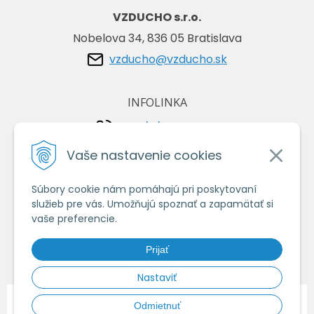
VZDUCHO s.r.o.
Nobelova 34, 836 05 Bratislava
vzducho@vzducho.sk
INFOLINKA
+421/2/4464 0134
+421/903 729 042
Vaše nastavenie cookies
Súbory cookie nám pomáhajú pri poskytovaní
VŠETKO O NÁKUPE
služieb pre vás. Umožňujú spoznať a zapamätať si
Obchodné podmienky
vaše preferencie.
Ochrana osobných údajov
Prijať
Ako nakupovať
Nastaviť
© 2026 Vzduchoshop.sk - Váš obchod so vzduchotechnikou •
tvorba
Odmietnuť