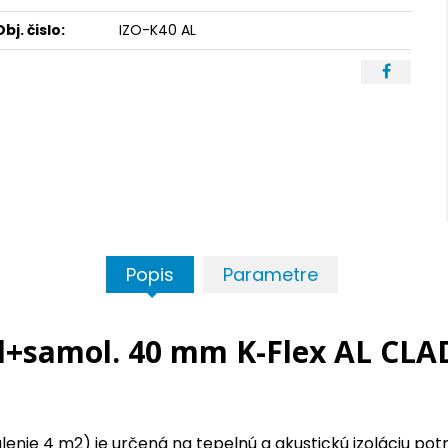
Obj. čislo:
IZO-K40 AL
Popis
Parametre
Al+samol. 40 mm K-Flex AL CLA
lenie 4 m2) je určená na tepelnú a akustickú izoláciu p