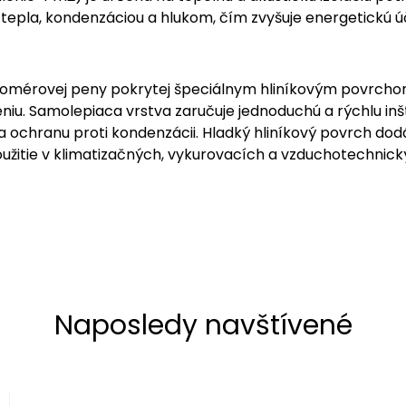
epla, kondenzáciou a hlukom, čím zvyšuje energetickú účin
stomérovej peny pokrytej špeciálnym hliníkovým povrchom 
 Samolepiaca vrstva zaručuje jednoduchú a rýchlu inšt
 a ochranu proti kondenzácii. Hladký hliníkový povrch do
oužitie v klimatizačných, vykurovacích a vzduchotechnick
Naposledy navštívené