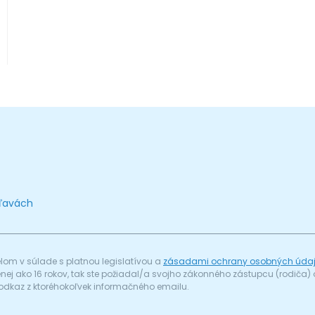
zľavách
om v súlade s platnou legislatívou a
zásadami ochrany osobných úda
menej ako 16 rokov, tak ste požiadal/a svojho zákonného zástupcu (rodič
odkaz z ktoréhokoľvek informačného emailu.