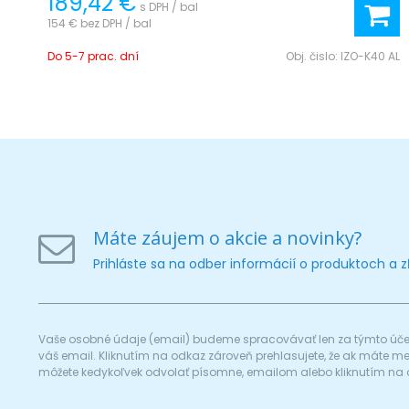
189,42 €
s DPH / bal
154 €
bez DPH / bal
Do 5-7 prac. dní
Obj. čislo:
IZO-K40 AL
Máte záujem o akcie a novinky?
Prihláste sa na odber informácií o produktoch a 
Vaše osobné údaje (email) budeme spracovávať len za týmto účel
váš email. Kliknutím na odkaz zároveň prehlasujete, že ak máte 
môžete kedykoľvek odvolať písomne, emailom alebo kliknutím na 