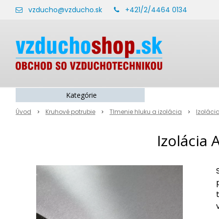
vzducho@vzducho.sk
+421/2/4464 0134
Kategórie
Úvod
Kruhové potrubie
Tlmenie hluku a izolácia
Izoláci
Izolácia