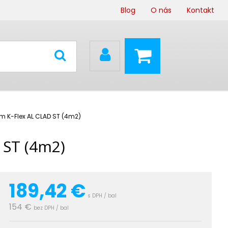
Blog
O nás
Kontakt
m K-Flex AL CLAD ST (4m2)
 ST (4m2)
189,42
€
s DPH / bal
154 €
bez DPH / bal