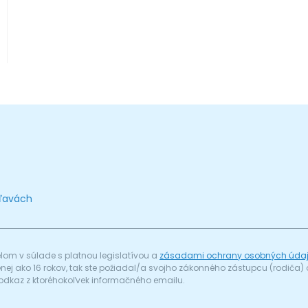
zľavách
om v súlade s platnou legislatívou a
zásadami ochrany osobných úda
menej ako 16 rokov, tak ste požiadal/a svojho zákonného zástupcu (rodič
odkaz z ktoréhokoľvek informačného emailu.