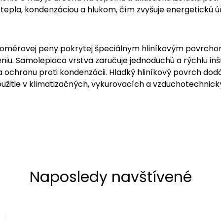
epla, kondenzáciou a hlukom, čím zvyšuje energetickú účin
stomérovej peny pokrytej špeciálnym hliníkovým povrchom 
 Samolepiaca vrstva zaručuje jednoduchú a rýchlu inšt
 a ochranu proti kondenzácii. Hladký hliníkový povrch do
oužitie v klimatizačných, vykurovacích a vzduchotechnick
Naposledy navštívené