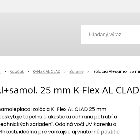
a
Kaučuk
K-FLEX AL CLAD
Balenie
Izolácia Al+samol. 25 m
 Al+samol. 25 mm K-Flex AL CLAD
Samolepiaca izolácia K-Flex AL CLAD 25 mm
poskytuje tepelnú a akustickú ochranu potrubí a
technických zariadení. Odolná voči UV žiareniu a
vlhkosti, ideálna pre vonkajšie aj vnútorné použitie.