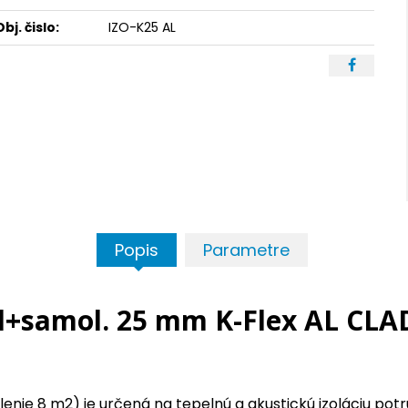
Obj. čislo:
IZO-K25 AL
Popis
Parametre
Al+samol. 25 mm K-Flex AL CLA
enie 8 m2) je určená na tepelnú a akustickú izoláciu po