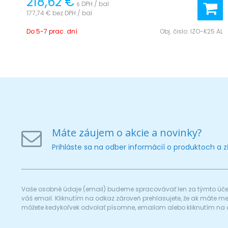
218,62 €
s DPH / bal
177,74 €
bez DPH / bal
Do 5-7 prac. dní
Obj. čislo:
IZO-K25 AL
Máte záujem o akcie a novinky?
Prihláste sa na odber informácií o produktoch a 
Vaše osobné údaje (email) budeme spracovávať len za týmto účel
váš email. Kliknutím na odkaz zároveň prehlasujete, že ak máte 
môžete kedykoľvek odvolať písomne, emailom alebo kliknutím na 