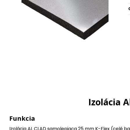
Izolácia 
Funkcia
Izolácia AL CLAD samolepiaca 25 mm K-Flex (celé bal