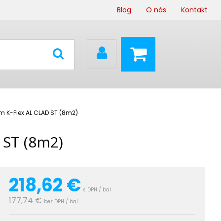
Blog
O nás
Kontakt
m K-Flex AL CLAD ST (8m2)
 ST (8m2)
218,62
€
s DPH / bal
177,74 €
bez DPH / bal