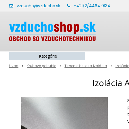
vzducho@vzducho.sk
+421/2/4464 0134
Kategórie
Úvod
Kruhové potrubie
Tlmenie hluku a izolácia
Izoláci
Izolácia