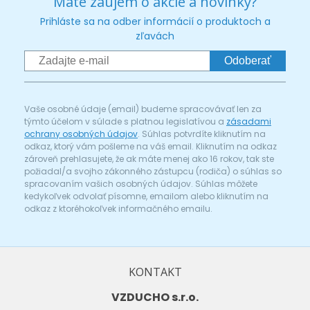
Máte záujem o akcie a novinky?
Prihláste sa na odber informácií o produktoch a
zľavách
Odoberať
Vaše osobné údaje (email) budeme spracovávať len za
týmto účelom v súlade s platnou legislatívou a
zásadami
ochrany osobných údajov
. Súhlas potvrdíte kliknutím na
odkaz, ktorý vám pošleme na váš email. Kliknutím na odkaz
zároveň prehlasujete, že ak máte menej ako 16 rokov, tak ste
požiadal/a svojho zákonného zástupcu (rodiča) o súhlas so
spracovaním vašich osobných údajov. Súhlas môžete
kedykoľvek odvolať písomne, emailom alebo kliknutím na
odkaz z ktoréhokoľvek informačného emailu.
KONTAKT
VZDUCHO s.r.o.