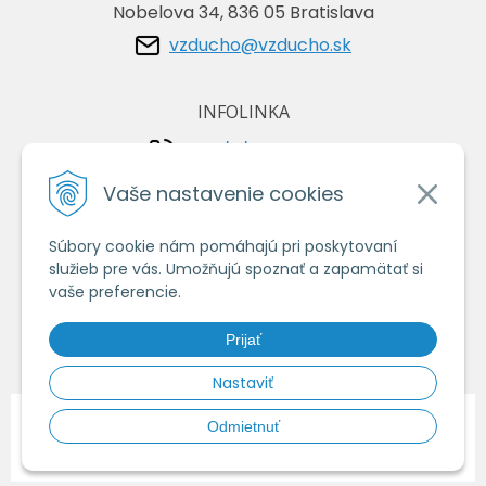
Nobelova 34, 836 05 Bratislava
vzducho@vzducho.sk
INFOLINKA
+421/2/4464 0134
+421/903 729 042
Vaše nastavenie cookies
Súbory cookie nám pomáhajú pri poskytovaní
VŠETKO O NÁKUPE
služieb pre vás. Umožňujú spoznať a zapamätať si
Obchodné podmienky
vaše preferencie.
Ochrana osobných údajov
Prijať
Ako nakupovať
Nastaviť
© 2026 Vzduchoshop.sk - Váš obchod so vzduchotechnikou •
tvorba
Odmietnuť
eshopu cez UNIobchod
,
webhosting
spoločnosti
WEBYGROUP