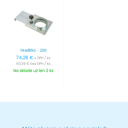
Hradítko - 200
74,28 €
s DPH / ks
60,39 €
bez DPH / ks
Na sklade už len 2 ks