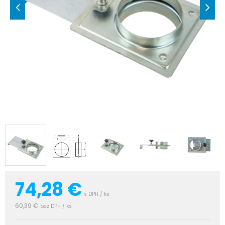
74,28
€
s DPH / ks
60,39 €
bez DPH / ks