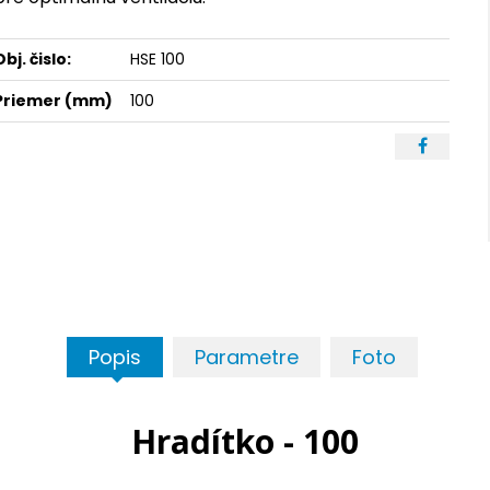
Obj. čislo:
HSE 100
Priemer (mm)
100
Popis
Parametre
Foto
Hradítko - 100