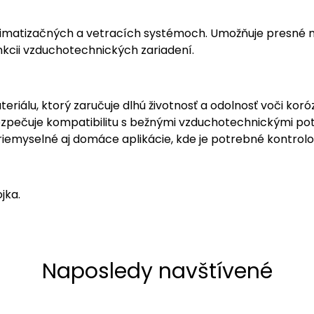
 klimatizačných a vetracích systémoch. Umožňuje presné
kcii vzduchotechnických zariadení.
riálu, ktorý zaručuje dlhú životnosť a odolnosť voči koró
bezpečuje kompatibilitu s bežnými vzduchotechnickými po
riemyselné aj domáce aplikácie, kde je potrebné kontrolov
jka.
Naposledy navštívené