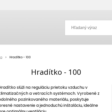
ko
Hradítko - 100
Hradítko - 100
Hradítko slúži na reguláciu prietoku vzduchu v
klimatizačných a vetracích systémoch. Vyrobené z
odolného pozinkovaného materiálu, poskytuje
presné nastavenie a jednoduchú inštaláciu, ideálne
pre optimálnu ventiláciu.