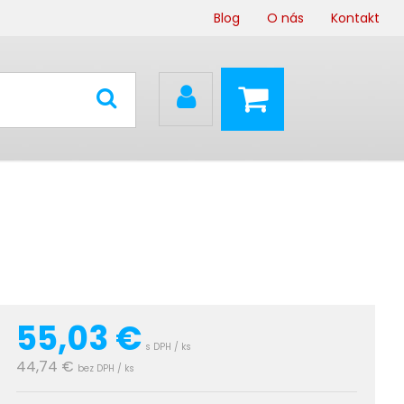
Blog
O nás
Kontakt
55,03
€
s DPH / ks
44,74 €
bez DPH / ks