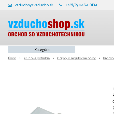
vzducho@vzducho.sk
+421/2/4464 0134
Kategórie
Úvod
Kruhové potrubie
Klapky a regulačné prvky
Hradít