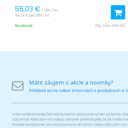
55,03 €
s DPH / ks
44,74 €
bez DPH / ks
Na sklade
Obj. čislo:
HSE 100
Máte záujem o akcie a novinky?
Prihláste sa na odber informácií o produktoch a 
Vaše osobné údaje (email) budeme spracovávať len za týmto účel
váš email. Kliknutím na odkaz zároveň prehlasujete, že ak máte 
môžete kedykoľvek odvolať písomne, emailom alebo kliknutím na 