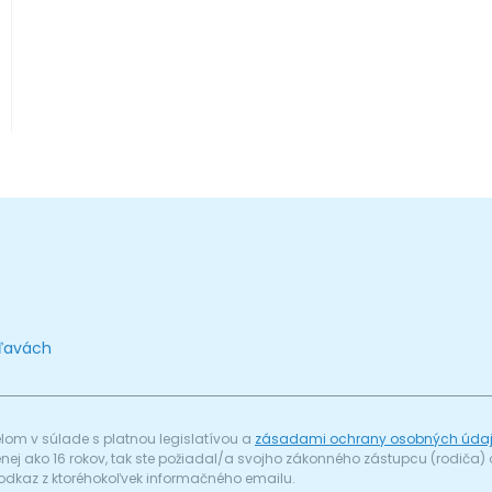
zľavách
om v súlade s platnou legislatívou a
zásadami ochrany osobných úda
menej ako 16 rokov, tak ste požiadal/a svojho zákonného zástupcu (rodič
odkaz z ktoréhokoľvek informačného emailu.