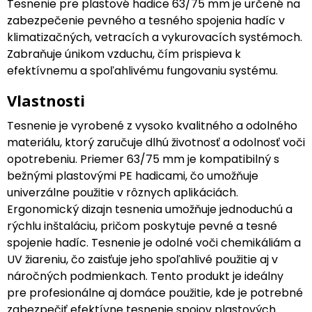
Tesnenie pre plastové hadice 63/75 mm je určené na
zabezpečenie pevného a tesného spojenia hadíc v
klimatizačných, vetracích a vykurovacích systémoch.
Zabraňuje únikom vzduchu, čím prispieva k
efektívnemu a spoľahlivému fungovaniu systému.
Vlastnosti
Tesnenie je vyrobené z vysoko kvalitného a odolného
materiálu, ktorý zaručuje dlhú životnosť a odolnosť voči
opotrebeniu. Priemer 63/75 mm je kompatibilný s
bežnými plastovými PE hadicami, čo umožňuje
univerzálne použitie v rôznych aplikáciách.
Ergonomický dizajn tesnenia umožňuje jednoduchú a
rýchlu inštaláciu, pričom poskytuje pevné a tesné
spojenie hadíc. Tesnenie je odolné voči chemikáliám a
UV žiareniu, čo zaisťuje jeho spoľahlivé použitie aj v
náročných podmienkach. Tento produkt je ideálny
pre profesionálne aj domáce použitie, kde je potrebné
zabezpečiť efektívne tesnenie spojov plastových