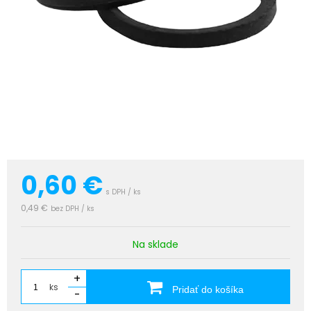
0,60
€
s DPH / ks
0,49 €
bez DPH / ks
Na sklade
+
ks
Pridať do košíka
-