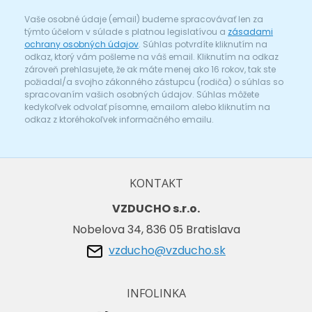
Vaše osobné údaje (email) budeme spracovávať len za
týmto účelom v súlade s platnou legislatívou a
zásadami
ochrany osobných údajov
. Súhlas potvrdíte kliknutím na
odkaz, ktorý vám pošleme na váš email. Kliknutím na odkaz
zároveň prehlasujete, že ak máte menej ako 16 rokov, tak ste
požiadal/a svojho zákonného zástupcu (rodiča) o súhlas so
spracovaním vašich osobných údajov. Súhlas môžete
kedykoľvek odvolať písomne, emailom alebo kliknutím na
odkaz z ktoréhokoľvek informačného emailu.
KONTAKT
VZDUCHO s.r.o.
Nobelova 34, 836 05 Bratislava
vzducho@vzducho.sk
INFOLINKA