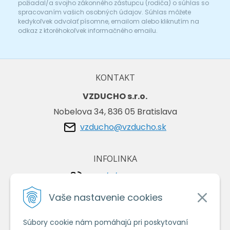
požiadal/a svojho zákonného zástupcu (rodiča) o súhlas so
spracovaním vašich osobných údajov. Súhlas môžete
kedykoľvek odvolať písomne, emailom alebo kliknutím na
odkaz z ktoréhokoľvek informačného emailu.
KONTAKT
VZDUCHO s.r.o.
Nobelova 34, 836 05 Bratislava
vzducho@vzducho.sk
INFOLINKA
+421/2/4464 0134
+421/903 729 042
Vaše nastavenie cookies
Súbory cookie nám pomáhajú pri poskytovaní
VŠETKO O NÁKUPE