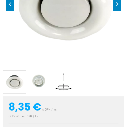
8,35
€
s DPH / ks
6,79 €
bez DPH / ks