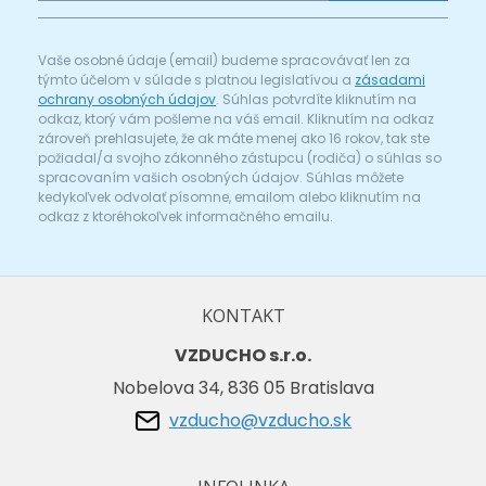
Vaše osobné údaje (email) budeme spracovávať len za
týmto účelom v súlade s platnou legislatívou a
zásadami
ochrany osobných údajov
. Súhlas potvrdíte kliknutím na
odkaz, ktorý vám pošleme na váš email. Kliknutím na odkaz
zároveň prehlasujete, že ak máte menej ako 16 rokov, tak ste
požiadal/a svojho zákonného zástupcu (rodiča) o súhlas so
spracovaním vašich osobných údajov. Súhlas môžete
kedykoľvek odvolať písomne, emailom alebo kliknutím na
odkaz z ktoréhokoľvek informačného emailu.
KONTAKT
VZDUCHO s.r.o.
Nobelova 34, 836 05 Bratislava
vzducho@vzducho.sk