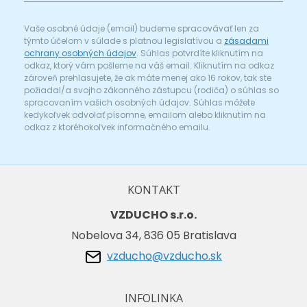
Vaše osobné údaje (email) budeme spracovávať len za
týmto účelom v súlade s platnou legislatívou a
zásadami
ochrany osobných údajov
. Súhlas potvrdíte kliknutím na
odkaz, ktorý vám pošleme na váš email. Kliknutím na odkaz
zároveň prehlasujete, že ak máte menej ako 16 rokov, tak ste
požiadal/a svojho zákonného zástupcu (rodiča) o súhlas so
spracovaním vašich osobných údajov. Súhlas môžete
kedykoľvek odvolať písomne, emailom alebo kliknutím na
odkaz z ktoréhokoľvek informačného emailu.
KONTAKT
VZDUCHO s.r.o.
Nobelova 34, 836 05 Bratislava
vzducho@vzducho.sk
INFOLINKA