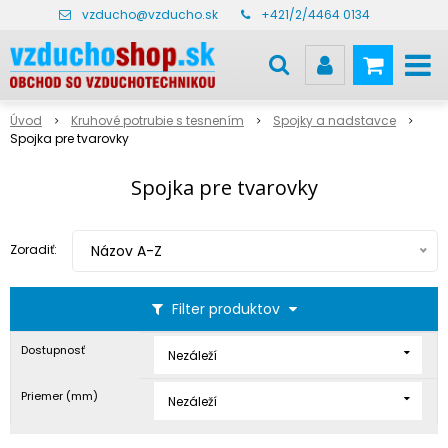
vzducho@vzducho.sk
+421/2/4464 0134
Úvod
Kruhové potrubie s tesnením
Spojky a nadstavce
Spojka pre tvarovky
Spojka pre tvarovky
Zoradiť:
Názov A-Z
Filter produktov
Dostupnosť
Nezáleží
Priemer (mm)
Nezáleží