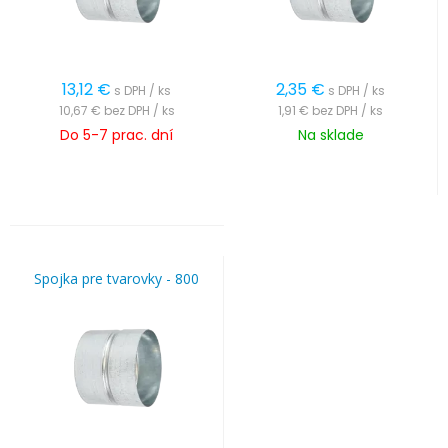
13,12
€
2,35
€
s DPH / ks
s DPH / ks
10,67 €
bez DPH / ks
1,91 €
bez DPH / ks
Do 5-7 prac. dní
Na sklade
Spojka pre tvarovky - 800