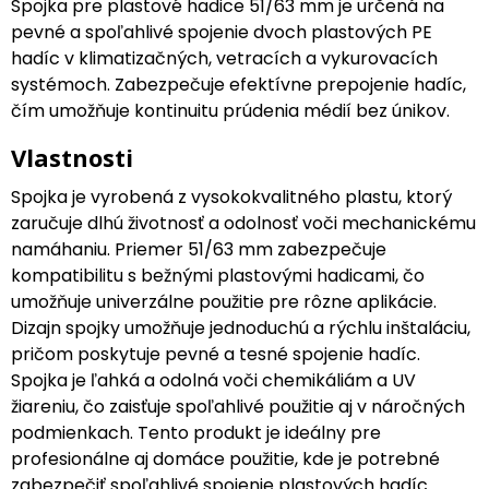
Spojka pre plastové hadice 51/63 mm je určená na
pevné a spoľahlivé spojenie dvoch plastových PE
hadíc v klimatizačných, vetracích a vykurovacích
systémoch. Zabezpečuje efektívne prepojenie hadíc,
čím umožňuje kontinuitu prúdenia médií bez únikov.
Vlastnosti
Spojka je vyrobená z vysokokvalitného plastu, ktorý
zaručuje dlhú životnosť a odolnosť voči mechanickému
namáhaniu. Priemer 51/63 mm zabezpečuje
kompatibilitu s bežnými plastovými hadicami, čo
umožňuje univerzálne použitie pre rôzne aplikácie.
Dizajn spojky umožňuje jednoduchú a rýchlu inštaláciu,
pričom poskytuje pevné a tesné spojenie hadíc.
Spojka je ľahká a odolná voči chemikáliám a UV
žiareniu, čo zaisťuje spoľahlivé použitie aj v náročných
podmienkach. Tento produkt je ideálny pre
profesionálne aj domáce použitie, kde je potrebné
zabezpečiť spoľahlivé spojenie plastových hadíc.