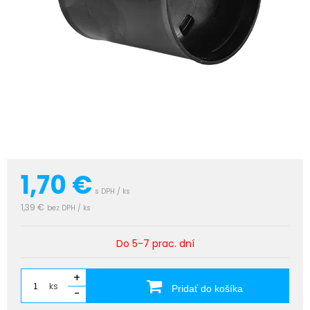
1,70
€
s DPH / ks
1,39 €
bez DPH / ks
Do 5-7 prac. dní
+
ks
Pridať do košíka
-