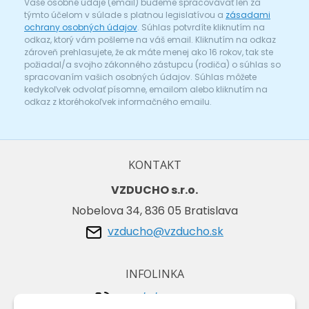
Vaše osobné údaje (email) budeme spracovávať len za
týmto účelom v súlade s platnou legislatívou a
zásadami
ochrany osobných údajov
. Súhlas potvrdíte kliknutím na
odkaz, ktorý vám pošleme na váš email. Kliknutím na odkaz
zároveň prehlasujete, že ak máte menej ako 16 rokov, tak ste
požiadal/a svojho zákonného zástupcu (rodiča) o súhlas so
spracovaním vašich osobných údajov. Súhlas môžete
kedykoľvek odvolať písomne, emailom alebo kliknutím na
odkaz z ktoréhokoľvek informačného emailu.
KONTAKT
VZDUCHO s.r.o.
Nobelova 34, 836 05 Bratislava
vzducho@vzducho.sk
INFOLINKA
+421/2/4464 0134