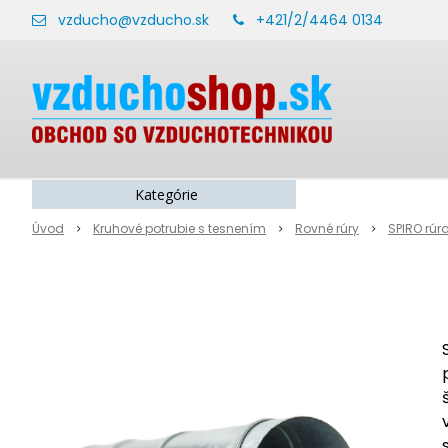
vzducho@vzducho.sk
+421/2/4464 0134
Kategórie
Úvod
Kruhové potrubie s tesnením
Rovné rúry
SPIRO rúr