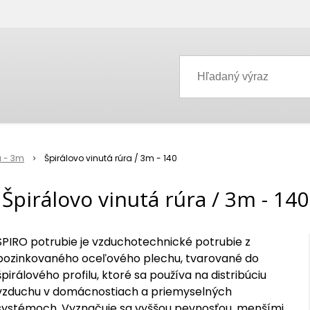
a - 3m
Špirálovo vinutá rúra / 3m - 140
Špirálovo vinutá rúra / 3m - 140
SPIRO potrubie je vzduchotechnické potrubie z
pozinkovaného oceľového plechu, tvarované do
špirálového profilu, ktoré sa používa na distribúciu
vzduchu v domácnostiach a priemyselných
systémoch. Vyznačuje sa vyššou pevnosťou, menšími