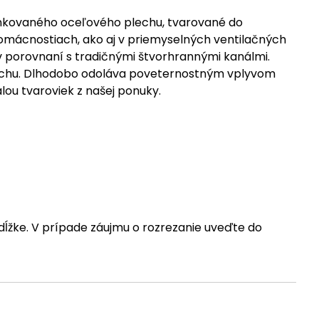
zinkovaného oceľového plechu, tvarované do
 domácnostiach, ako aj v priemyselných ventilačných
 v porovnaní s tradičnými štvorhrannými kanálmi.
lechu. Dlhodobo odoláva poveternostným vplyvom
lou tvaroviek z našej ponuky.
dĺžke. V prípade záujmu o rozrezanie uveďte do