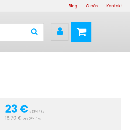
Blog
O nás
Kontakt
23
€
s DPH / ks
18,70 €
bez DPH / ks