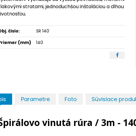
tlakovými stratami, jednoduchšou inštaláciou a dlhou
životnosťou.
Obj. čislo:
SR 140
Priemer (mm)
140
pis
Parametre
Foto
Súvisiace produ
Špirálovo vinutá rúra / 3m - 14