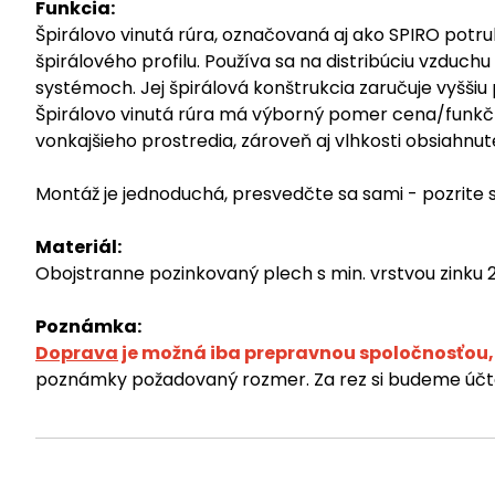
Funkcia:
Špirálovo vinutá rúra, označovaná aj ako SPIRO pot
špirálového profilu. Používa sa na distribúciu vzdu
systémoch. Jej špirálová konštrukcia zaručuje vyššiu
Špirálovo vinutá rúra má výborný pomer cena/funkč
vonkajšieho prostredia, zároveň aj vlhkosti obsiahnu
Montáž je jednoduchá, presvedčte sa sami - pozrite
Materiál:
Obojstranne pozinkovaný plech s min. vrstvou zinku
Poznámka:
Doprava
je možná iba prepravnou spoločnosťou, 
poznámky požadovaný rozmer. Za rez si budeme účto