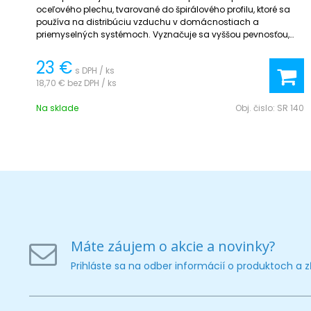
oceľového plechu, tvarované do špirálového profilu, ktoré sa
používa na distribúciu vzduchu v domácnostiach a
priemyselných systémoch. Vyznačuje sa vyššou pevnosťou,
menšími tlakovými stratami, jednoduchšou inštaláciou a
dlhou životnosťou.
23 €
s DPH / ks
18,70 €
bez DPH / ks
Na sklade
Obj. čislo:
SR 140
Máte záujem o akcie a novinky?
Prihláste sa na odber informácií o produktoch a 