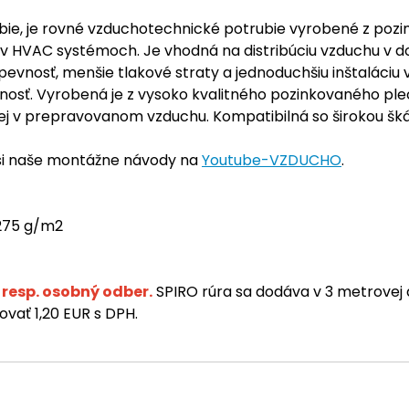
rubie, je rovné vzduchotechnické potrubie vyrobené z po
chu v HVAC systémoch. Je vhodná na distribúciu vzduchu v
 pevnosť, menšie tlakové straty a jednoduchšiu inštaláciu
nosť. Vyrobená je z vysoko kvalitného pozinkovaného p
tej v prepravovanom vzduchu. Kompatibilná so širokou šká
 si naše montážne návody na
Youtube-VZDUCHO
.
 275 g/m2
resp. osobný odber.
SPIRO rúra sa dodáva v 3 metrovej 
vať 1,20 EUR s DPH.