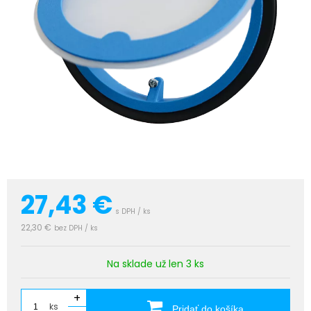
27,43
€
s DPH / ks
22,30 €
bez DPH / ks
Na sklade už len 3 ks
+
ks
Pridať do košíka