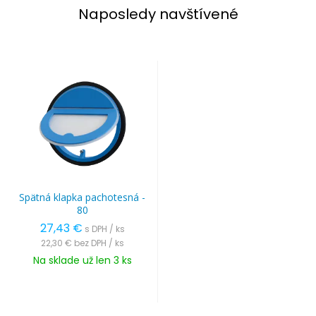
Naposledy navštívené
Spätná klapka pachotesná -
80
27,43 €
s DPH / ks
22,30 €
bez DPH / ks
Na sklade už len 3 ks