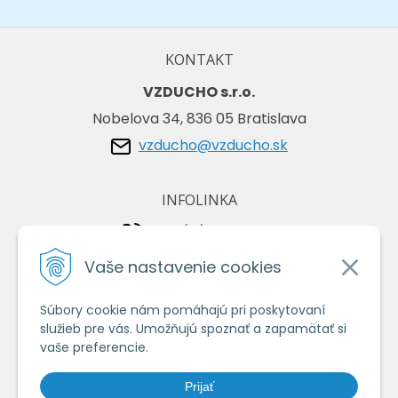
KONTAKT
VZDUCHO s.r.o.
Nobelova 34, 836 05 Bratislava
vzducho@vzducho.sk
INFOLINKA
+421/2/4464 0134
+421/903 729 042
Vaše nastavenie cookies
Súbory cookie nám pomáhajú pri poskytovaní
VŠETKO O NÁKUPE
služieb pre vás. Umožňujú spoznať a zapamätať si
Obchodné podmienky
vaše preferencie.
Ochrana osobných údajov
Prijať