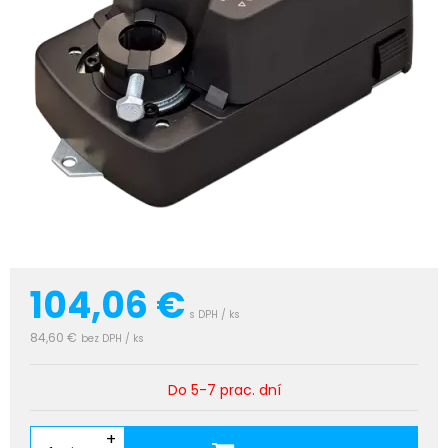
104,06
€
s DPH / ks
84,60 €
bez DPH / ks
Do 5-7 prac. dní
+