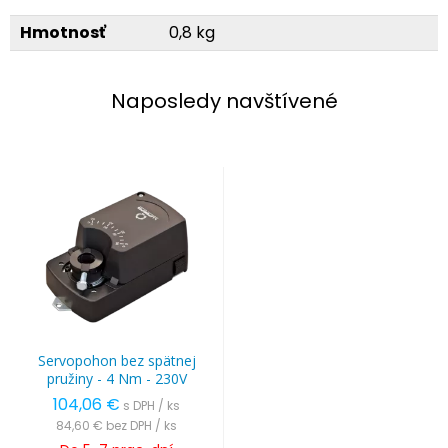
Hmotnosť
0,8 kg
Naposledy navštívené
Servopohon bez spätnej
pružiny - 4 Nm - 230V
104,06 €
s DPH / ks
84,60 €
bez DPH / ks