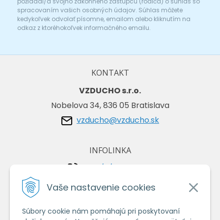
požiadal/a svojho zákonného zástupcu (rodiča) o súhlas so
spracovaním vašich osobných údajov. Súhlas môžete
kedykoľvek odvolať písomne, emailom alebo kliknutím na
odkaz z ktoréhokoľvek informačného emailu.
KONTAKT
VZDUCHO s.r.o.
Nobelova 34, 836 05 Bratislava
vzducho@vzducho.sk
INFOLINKA
+421/2/4464 0134
+421/903 729 042
Vaše nastavenie cookies
Súbory cookie nám pomáhajú pri poskytovaní
VŠETKO O NÁKUPE