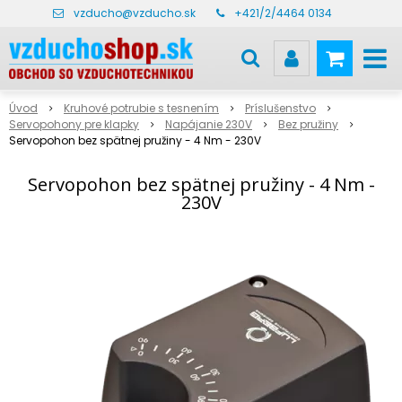
vzducho@vzducho.sk
+421/2/4464 0134
Úvod
Kruhové potrubie s tesnením
Príslušenstvo
Servopohony pre klapky
Napájanie 230V
Bez pružiny
Servopohon bez spätnej pružiny - 4 Nm - 230V
Servopohon bez spätnej pružiny - 4 Nm -
230V