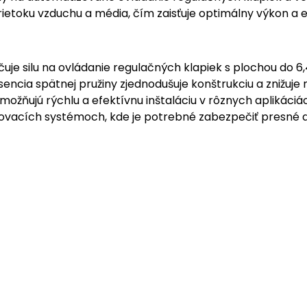
ietoku vzduchu a média, čím zaisťuje optimálny výkon a 
e silu na ovládanie regulačných klapiek s plochou do 6
cia spätnej pružiny zjednodušuje konštrukciu a znižuje n
žňujú rýchlu a efektívnu inštaláciu v rôznych aplikáciác
ovacích systémoch, kde je potrebné zabezpečiť presné a