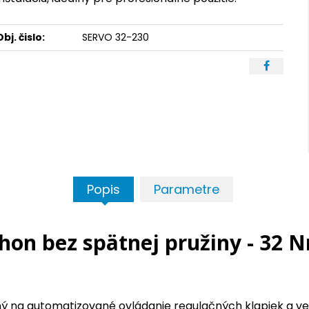
Obj. čislo:
SERVO 32-230
Popis
Parametre
hon bez spätnej pružiny - 32 N
ý na automatizované ovládanie regulačných klapiek a ven