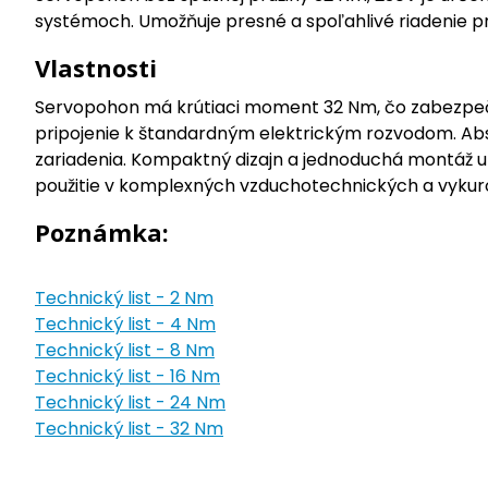
systémoch. Umožňuje presné a spoľahlivé riadenie pr
Vlastnosti
Servopohon má krútiaci moment 32 Nm, čo zabezpečuj
pripojenie k štandardným elektrickým rozvodom. Absen
zariadenia. Kompaktný dizajn a jednoduchá montáž umo
použitie v komplexných vzduchotechnických a vykur
Poznámka:
Technický list - 2 Nm
Technický list - 4 Nm
Technický list - 8 Nm
Technický list - 16 Nm
Technický list - 24 Nm
Technický list - 32 Nm