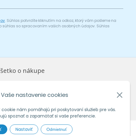
jov
. Súhlas potvrdíte kliknutím na odkaz, ktorý vám pošleme na
a) o súhlas so spracovaním vašich osobných údajov. Súhlas
šetko o nákupe
bchodné podmienky
chrana osobných údajov
Vaše nastavenie cookies
ko nakupovať
 cookie nám pomáhajú pri poskytovaní služieb pre vás.
jú spoznať a zapamätať si vaše preferencie.
Nastaviť
ť
Odmietnuť
hosting
spoločnosti
WEBYGROUP