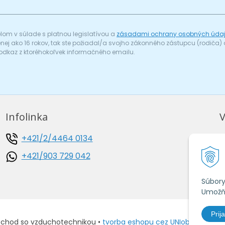
om v súlade s platnou legislatívou a
zásadami ochrany osobných úda
menej ako 16 rokov, tak ste požiadal/a svojho zákonného zástupcu (rodič
odkaz z ktoréhokoľvek informačného emailu.
Infolinka
V
+421/2/4464 0134
O
+421/903 729 042
O
A
Súbory
Umožňu
Prija
bchod so vzduchotechnikou •
tvorba eshopu cez UNIobchod
,
web