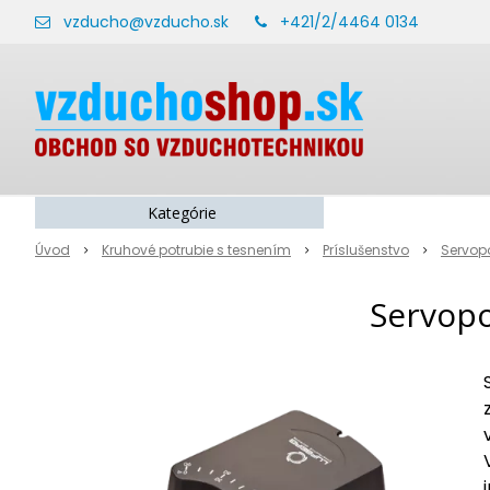
vzducho@vzducho.sk
+421/2/4464 0134
Kategórie
Úvod
Kruhové potrubie s tesnením
Príslušenstvo
Servop
Servopo