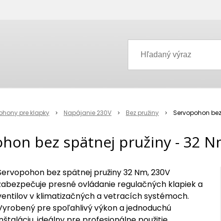
ohony pre klapky
Napájanie 230V
Bez pružiny
Servopohon bez 
hon bez spätnej pružiny - 32 N
Servopohon bez spätnej pružiny 32 Nm, 230V
zabezpečuje presné ovládanie regulačných klapiek a
ventilov v klimatizačných a vetracích systémoch.
Vyrobený pre spoľahlivý výkon a jednoduchú
inštaláciu, ideálny pre profesionálne použitie.