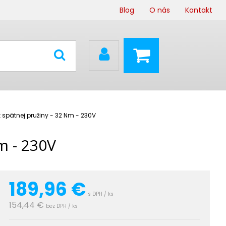
Blog
O nás
Kontakt
spätnej pružiny - 32 Nm - 230V
m - 230V
189,96
€
s DPH / ks
154,44 €
bez DPH / ks