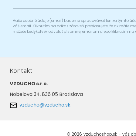
Vaše osobné údaje (email) budeme spracovávať len za týmto účel
váš email. Kliknutím na odkaz zároveň prehlasujete, že ak máte 
môžete kedykoľvek odvolať písomne, emailom alebo kliknutím na 
Kontakt
VZDUCHO s.r.o.
Nobelova 34, 836 05 Bratislava
vzducho@vzducho.sk
© 2026 Vzduchoshop.sk - Váš o