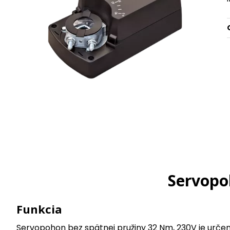
Servopo
Funkcia
Servopohon bez spätnej pružiny 32 Nm, 230V je určen