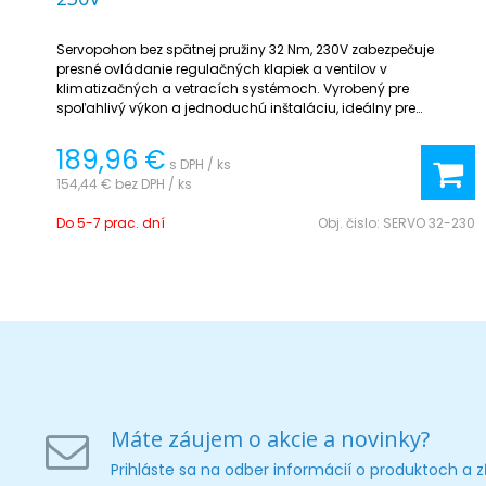
Servopohon bez spätnej pružiny 32 Nm, 230V zabezpečuje
presné ovládanie regulačných klapiek a ventilov v
klimatizačných a vetracích systémoch. Vyrobený pre
spoľahlivý výkon a jednoduchú inštaláciu, ideálny pre
profesionálne použitie.
189,96 €
s DPH / ks
154,44 €
bez DPH / ks
Do 5-7 prac. dní
Obj. čislo:
SERVO 32-230
Máte záujem o akcie a novinky?
Prihláste sa na odber informácií o produktoch a 