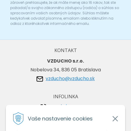
zároveň prehlasujete, že ak máte menej ako 16 rokov, tak ste
požiadal/a svojho zákonného zástupcu (rodiča) o súhlas so
spracovaním vašich osobných údajov. Súhlas môžete
kedykoľvek odvolať písomne, emailom alebo kliknutím na
odkaz z ktoréhokoľvek informačného emailu.
KONTAKT
VZDUCHO s.r.o.
Nobelova 34, 836 05 Bratislava
vzducho@vzducho.sk
INFOLINKA
+421/2/4464 0134
+421/903 729 042
Vaše nastavenie cookies