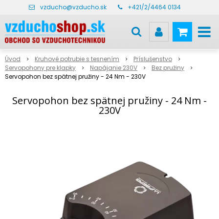
vzducho@vzducho.sk
+421/2/4464 0134
Úvod
Kruhové potrubie s tesnením
Príslušenstvo
Servopohony pre klapky
Napájanie 230V
Bez pružiny
Servopohon bez spätnej pružiny - 24 Nm - 230V
Servopohon bez spätnej pružiny - 24 Nm -
230V