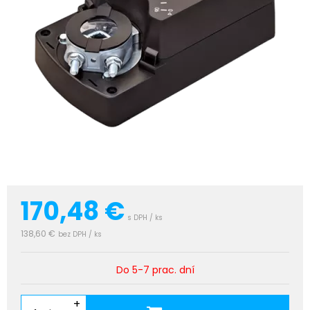
170,48
€
s DPH / ks
138,60 €
bez DPH / ks
Do 5-7 prac. dní
+