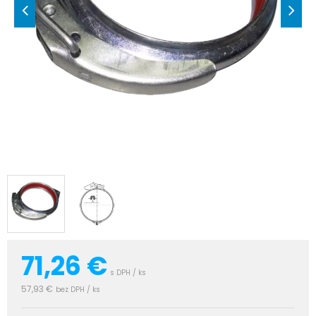
71,26
€
s DPH / ks
57,93 €
bez DPH / ks