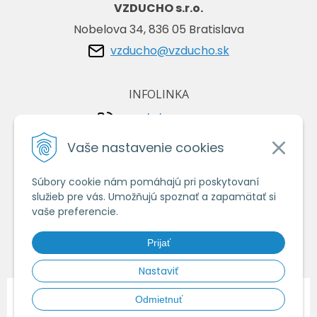
VZDUCHO s.r.o.
Nobelova 34, 836 05 Bratislava
vzducho@vzducho.sk
INFOLINKA
+421/2/4464 0134
+421/903 729 042
Vaše nastavenie cookies
Súbory cookie nám pomáhajú pri poskytovaní
VŠETKO O NÁKUPE
služieb pre vás. Umožňujú spoznať a zapamätať si
Obchodné podmienky
vaše preferencie.
Ochrana osobných údajov
Prijať
Ako nakupovať
Nastaviť
© 2026 Vzduchoshop.sk - Váš obchod so vzduchotechnikou •
tvorba
Odmietnuť