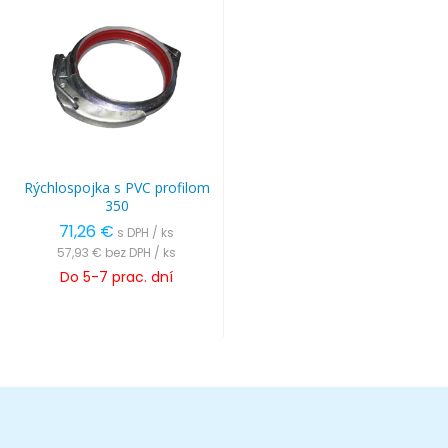
Rýchlospojka s PVC profilom
350
71,26 €
s DPH / ks
57,93 €
bez DPH / ks
Do 5-7 prac. dní