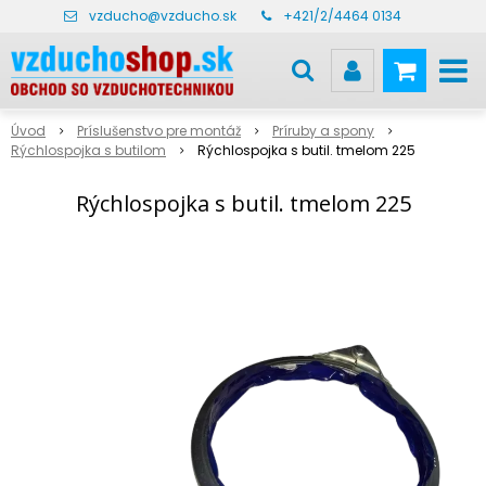
vzducho@vzducho.sk
+421/2/4464 0134
Úvod
Príslušenstvo pre montáž
Príruby a spony
Rýchlospojka s butilom
Rýchlospojka s butil. tmelom 225
Rýchlospojka s butil. tmelom 225