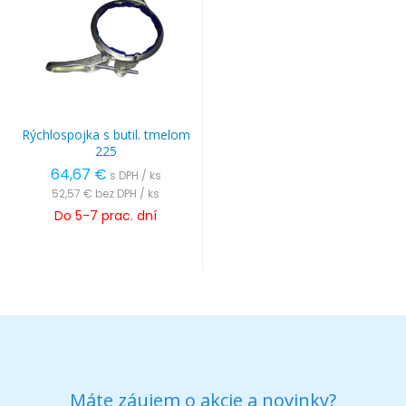
Rýchlospojka s butil. tmelom
225
64,67 €
s DPH / ks
52,57 €
bez DPH / ks
Do 5-7 prac. dní
Máte záujem o akcie a novinky?