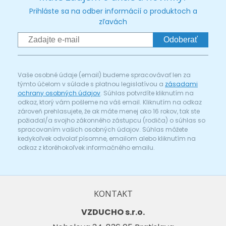
Prihláste sa na odber informácií o produktoch a
zľavách
Odoberať
Vaše osobné údaje (email) budeme spracovávať len za
týmto účelom v súlade s platnou legislatívou a
zásadami
ochrany osobných údajov
. Súhlas potvrdíte kliknutím na
odkaz, ktorý vám pošleme na váš email. Kliknutím na odkaz
zároveň prehlasujete, že ak máte menej ako 16 rokov, tak ste
požiadal/a svojho zákonného zástupcu (rodiča) o súhlas so
spracovaním vašich osobných údajov. Súhlas môžete
kedykoľvek odvolať písomne, emailom alebo kliknutím na
odkaz z ktoréhokoľvek informačného emailu.
KONTAKT
VZDUCHO s.r.o.