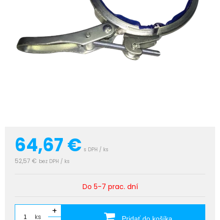
64,67
€
s DPH / ks
52,57 €
bez DPH / ks
Do 5-7 prac. dní
+
ks
Pridať do košíka