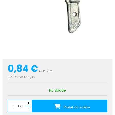
0,84
€
s DPH / ks
0,69 €
bez DPH / ks
Na sklade
+
ks
Pridať do košíka
-