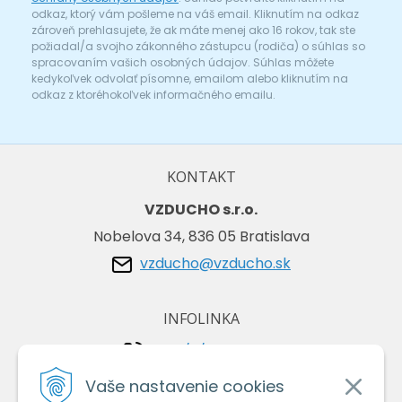
odkaz, ktorý vám pošleme na váš email. Kliknutím na odkaz
zároveň prehlasujete, že ak máte menej ako 16 rokov, tak ste
požiadal/a svojho zákonného zástupcu (rodiča) o súhlas so
spracovaním vašich osobných údajov. Súhlas môžete
kedykoľvek odvolať písomne, emailom alebo kliknutím na
odkaz z ktoréhokoľvek informačného emailu.
KONTAKT
VZDUCHO s.r.o.
Nobelova 34, 836 05 Bratislava
vzducho@vzducho.sk
INFOLINKA
+421/2/4464 0134
+421/903 729 042
Vaše nastavenie cookies