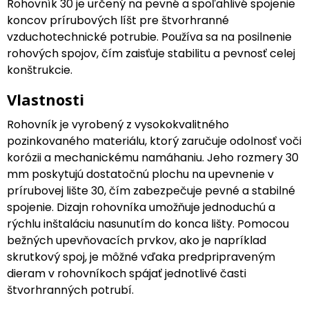
Rohovník 30 je určený na pevné a spoľahlivé spojenie
koncov prírubových líšt pre štvorhranné
vzduchotechnické potrubie. Používa sa na posilnenie
rohových spojov, čím zaisťuje stabilitu a pevnosť celej
konštrukcie.
Vlastnosti
Rohovník je vyrobený z vysokokvalitného
pozinkovaného materiálu, ktorý zaručuje odolnosť voči
korózii a mechanickému namáhaniu. Jeho rozmery 30
mm poskytujú dostatočnú plochu na upevnenie v
prírubovej lište 30, čím zabezpečuje pevné a stabilné
spojenie. Dizajn rohovníka umožňuje jednoduchú a
rýchlu inštaláciu nasunutím do konca lišty. Pomocou
bežných upevňovacích prvkov, ako je napríklad
skrutkový spoj, je môžné vďaka predpripraveným
dieram v rohovníkoch spájať jednotlivé časti
štvorhranných potrubí.