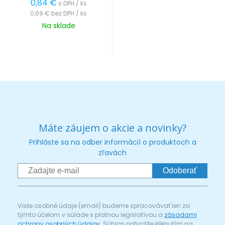
0,84 €
s DPH / ks
0,69 €
bez DPH / ks
Na sklade
Máte záujem o akcie a novinky?
Prihláste sa na odber informácií o produktoch a
zľavách
Odoberať
Vaše osobné údaje (email) budeme spracovávať len za
týmto účelom v súlade s platnou legislatívou a
zásadami
ochrany osobných údajov
. Súhlas potvrdíte kliknutím na