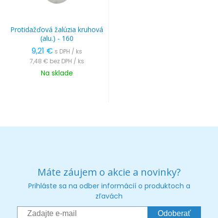
Protidažďová žalúzia kruhová
(alu.) - 160
9,21 €
s DPH / ks
7,48 €
bez DPH / ks
Na sklade
Máte záujem o akcie a novinky?
Prihláste sa na odber informácií o produktoch a
zľavách
Odoberať