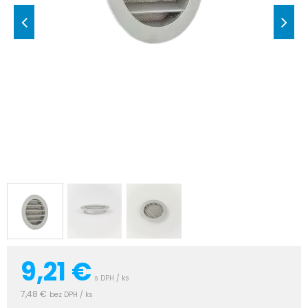
9,21
€
s DPH / ks
7,48 €
bez DPH / ks