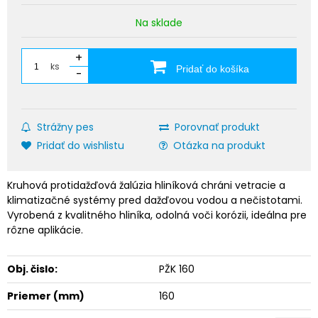
Na sklade
+
ks
Pridať do košíka
-
Strážny pes
Porovnať produkt
Pridať do wishlistu
Otázka na produkt
Kruhová protidažďová žalúzia hliníková chráni vetracie a
klimatizačné systémy pred dažďovou vodou a nečistotami.
Vyrobená z kvalitného hliníka, odolná voči korózii, ideálna pre
rôzne aplikácie.
Obj. čislo:
PŽK 160
Priemer (mm)
160