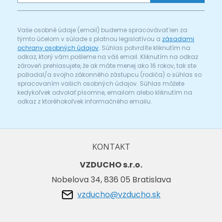
Vaše osobné údaje (email) budeme spracovávať len za
týmto účelom v súlade s platnou legislatívou a
zásadami
ochrany osobných údajov
. Súhlas potvrdíte kliknutím na
odkaz, ktorý vám pošleme na váš email. Kliknutím na odkaz
zároveň prehlasujete, že ak máte menej ako 16 rokov, tak ste
požiadal/a svojho zákonného zástupcu (rodiča) o súhlas so
spracovaním vašich osobných údajov. Súhlas môžete
kedykoľvek odvolať písomne, emailom alebo kliknutím na
odkaz z ktoréhokoľvek informačného emailu.
KONTAKT
VZDUCHO s.r.o.
Nobelova 34, 836 05 Bratislava
vzducho@vzducho.sk