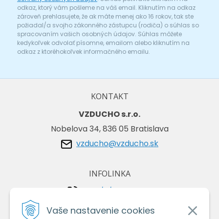
odkaz, ktorý vám pošleme na váš email. Kliknutím na odkaz
zároveň prehlasujete, že ak máte menej ako 16 rokov, tak ste
požiadal/a svojho zákonného zástupcu (rodiča) o súhlas so
spracovaním vašich osobných údajov. Súhlas môžete
kedykoľvek odvolať písomne, emailom alebo kliknutím na
odkaz z ktoréhokoľvek informačného emailu.
KONTAKT
VZDUCHO s.r.o.
Nobelova 34, 836 05 Bratislava
vzducho@vzducho.sk
INFOLINKA
+421/2/4464 0134
+421/903 729 042
Vaše nastavenie cookies