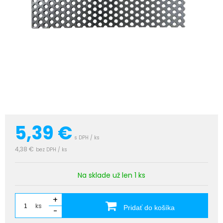
5,39
€
s DPH / ks
4,38 €
bez DPH / ks
Na sklade už len 1 ks
+
ks
Pridať do košíka
-