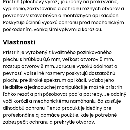
Prístrih (plechový výrez) je určený na prekrývanie,
vyplnenie, zakrytovanie a ochranu rôznych otvorov a
povrchov v stavebných a montážnych aplikáciách.
Poskytuje účinnú vysokú ochranu pred mechanickým
poškodením, vonkajšími vplyvmi a koróziou.
Vlastnosti
Prístrih je vyrobený z kvalitného pozinkovaného
plechu s hrúbkou 0,6 mm, veľkosť otvorov 5 mm,
rozstup otvorov 8 mm. Zaručuje vysokú odolnosť a
pevnosť. Voliteľné rozmery poskytujú dostatočnú
plochu pre široké spektrum aplikácií. Vďaka jeho
flexibilite a jednoduchej manipulácii je možné prístrih
ľahko rezať a prispôsobovať podľa potreby. Je odolný
voči korózii a mechanickému namáhaniu, čo zaisťuje
dlhodobú ochranu. Tento produkt je ideálny pre
profesionálne aj domáce použitie, kde je potrebné
zabezpečiť ochranu a prekrytie otvorov.