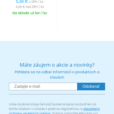
5,39 €
s DPH / ks
4,38 €
bez DPH / ks
Na sklade už len 1 ks
Máte záujem o akcie a novinky?
Prihláste sa na odber informácií o produktoch a
zľavách
Odoberať
Vaše osobné údaje (email) budeme spracovávať len za
týmto účelom v súlade s platnou legislatívou a
zásadami
ochrany osobných údajov
. Súhlas potvrdíte kliknutím na