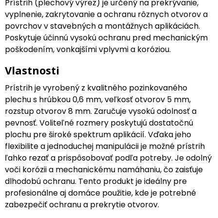
Prístrih (plechový výrez) je určený na prekrývanie,
vyplnenie, zakrytovanie a ochranu rôznych otvorov a
povrchov v stavebných a montážnych aplikáciách.
Poskytuje účinnú vysokú ochranu pred mechanickým
poškodením, vonkajšími vplyvmi a koróziou.
Vlastnosti
Prístrih je vyrobený z kvalitného pozinkovaného
plechu s hrúbkou 0,6 mm, veľkosť otvorov 5 mm,
rozstup otvorov 8 mm. Zaručuje vysokú odolnosť a
pevnosť. Voliteľné rozmery poskytujú dostatočnú
plochu pre široké spektrum aplikácií. Vďaka jeho
flexibilite a jednoduchej manipulácii je možné prístrih
ľahko rezať a prispôsobovať podľa potreby. Je odolný
voči korózii a mechanickému namáhaniu, čo zaisťuje
dlhodobú ochranu. Tento produkt je ideálny pre
profesionálne aj domáce použitie, kde je potrebné
zabezpečiť ochranu a prekrytie otvorov.