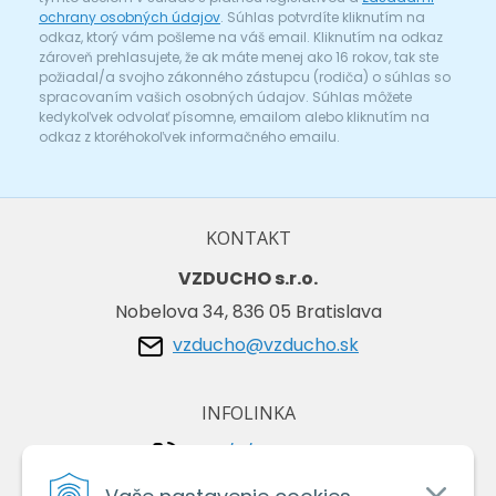
ochrany osobných údajov
. Súhlas potvrdíte kliknutím na
odkaz, ktorý vám pošleme na váš email. Kliknutím na odkaz
zároveň prehlasujete, že ak máte menej ako 16 rokov, tak ste
požiadal/a svojho zákonného zástupcu (rodiča) o súhlas so
spracovaním vašich osobných údajov. Súhlas môžete
kedykoľvek odvolať písomne, emailom alebo kliknutím na
odkaz z ktoréhokoľvek informačného emailu.
KONTAKT
VZDUCHO s.r.o.
Nobelova 34, 836 05 Bratislava
vzducho@vzducho.sk
INFOLINKA
+421/2/4464 0134
+421/903 729 042