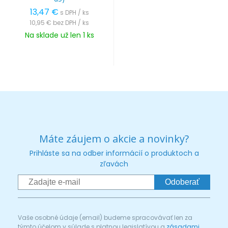
13,47 €
s DPH / ks
10,95 €
bez DPH / ks
Na sklade už len 1 ks
Máte záujem o akcie a novinky?
Prihláste sa na odber informácií o produktoch a
zľavách
Odoberať
Vaše osobné údaje (email) budeme spracovávať len za
týmto účelom v súlade s platnou legislatívou a
zásadami