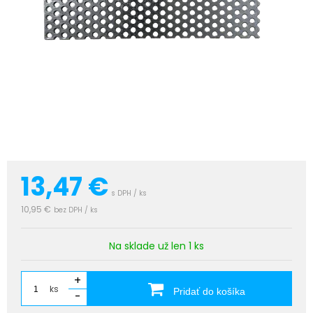
13,47
€
s DPH / ks
10,95 €
bez DPH / ks
Na sklade už len 1 ks
+
ks
Pridať do košíka
-