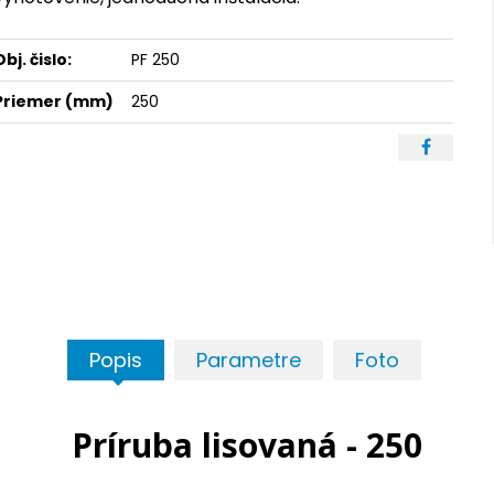
Obj. čislo:
PF 250
Priemer (mm)
250
Popis
Parametre
Foto
Príruba lisovaná - 250