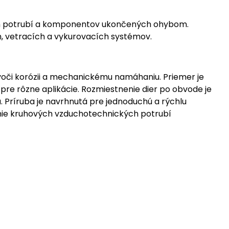
kých potrubí a komponentov ukončených ohybom.
ch, vetracích a vykurovacích systémov.
 voči korózii a mechanickému namáhaniu. Priemer je
pre rôzne aplikácie. Rozmiestnenie dier po obvode je
. Príruba je navrhnutá pre jednoduchú a rýchlu
ojenie kruhových vzduchotechnických potrubí