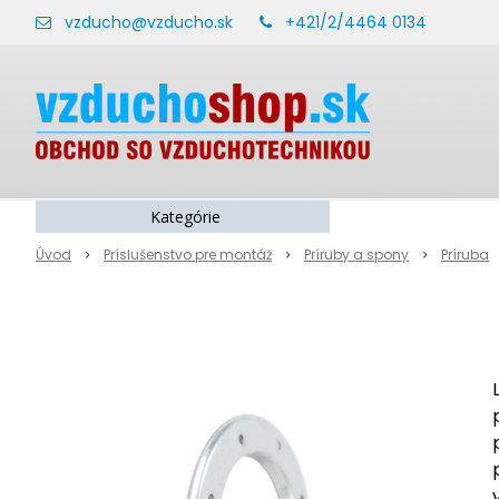
vzducho@vzducho.sk
+421/2/4464 0134
Kategórie
Úvod
Príslušenstvo pre montáž
Príruby a spony
Príruba