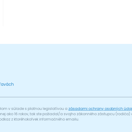
zľavách
om v súlade s platnou legislatívou a
zásadami ochrany osobných úda
menej ako 16 rokov, tak ste požiadal/a svojho zákonného zástupcu (rodič
odkaz z ktoréhokoľvek informačného emailu.