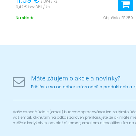
11,59 €
s DPH / ks
9,42 €
bez DPH / ks
Na sklade
Obj. čislo:
PF 250
Máte záujem o akcie a novinky?
Prihláste sa na odber informácií o produktoch a 
Vaše osobné údaje (email) budeme spracovávať len za týmto účel
váš email. Kliknutím na odkaz zároveň prehlasujete, že ak máte 
môžete kedykoľvek odvolať písomne, emailom alebo kliknutím na 