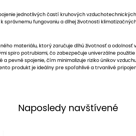
pripojenie jednotlivých častí kruhových vzduchotechnic
a k správnemu fungovaniu a dlhej životnosti klimatizačný
ného materiálu, ktorý zaručuje dlhú životnosť a odolnosť
 spiro potrubiami, čo zabezpečuje univerzálne použitie 
a pevné spojenie, čím minimalizuje riziko únikov vzduchu
Tento produkt je ideálny pre spoľahlivé a trvanlivé prip
Naposledy navštívené