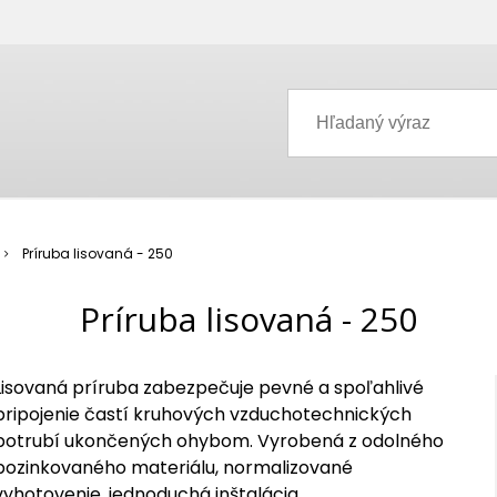
Príruba lisovaná - 250
Príruba lisovaná - 250
Lisovaná príruba zabezpečuje pevné a spoľahlivé
pripojenie častí kruhových vzduchotechnických
potrubí ukončených ohybom. Vyrobená z odolného
pozinkovaného materiálu, normalizované
vyhotovenie, jednoduchá inštalácia.