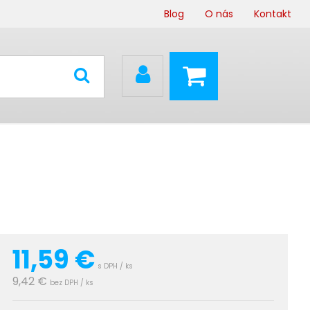
Blog
O nás
Kontakt
11,59
€
s DPH / ks
9,42 €
bez DPH / ks