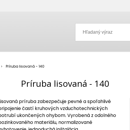
Príruba lisovaná - 140
Príruba lisovaná - 140
Lisovaná príruba zabezpečuje pevné a spoľahlivé
pripojenie častí kruhových vzduchotechnických
potrubí ukončených ohybom. Vyrobená z odolného
pozinkovaného materiálu, normalizované
vyhotovenie, jednoduchá inštalácia.