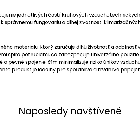
pripojenie jednotlivých častí kruhových vzduchotechnic
a k správnemu fungovaniu a dlhej životnosti klimatizačný
ného materiálu, ktorý zaručuje dlhú životnosť a odolnosť
 spiro potrubiami, čo zabezpečuje univerzálne použitie 
a pevné spojenie, čím minimalizuje riziko únikov vzduchu
Tento produkt je ideálny pre spoľahlivé a trvanlivé prip
Naposledy navštívené