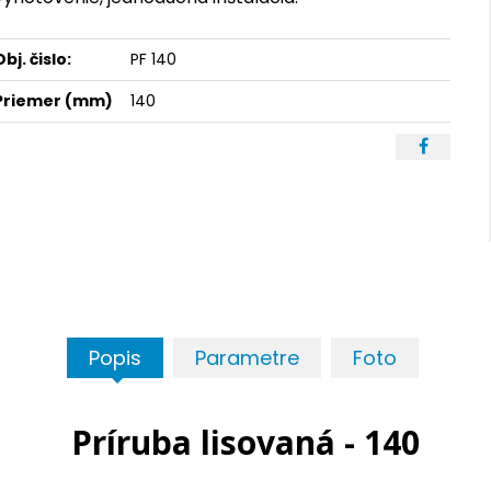
Obj. čislo:
PF 140
Priemer (mm)
140
Popis
Parametre
Foto
Príruba lisovaná - 140