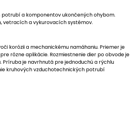
kých potrubí a komponentov ukončených ohybom.
ch, vetracích a vykurovacích systémov.
 voči korózii a mechanickému namáhaniu. Priemer je
pre rôzne aplikácie. Rozmiestnenie dier po obvode je
. Príruba je navrhnutá pre jednoduchú a rýchlu
ojenie kruhových vzduchotechnických potrubí