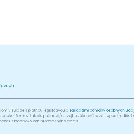
zľavách
om v súlade s platnou legislatívou a
zásadami ochrany osobných úda
menej ako 16 rokov, tak ste požiadal/a svojho zákonného zástupcu (rodič
odkaz z ktoréhokoľvek informačného emailu.