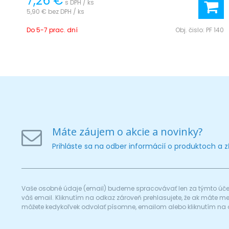
7,26 €
s DPH / ks
5,90 €
bez DPH / ks
Do 5-7 prac. dní
Obj. čislo:
PF 140
Máte záujem o akcie a novinky?
Prihláste sa na odber informácií o produktoch a 
Vaše osobné údaje (email) budeme spracovávať len za týmto účel
váš email. Kliknutím na odkaz zároveň prehlasujete, že ak máte 
môžete kedykoľvek odvolať písomne, emailom alebo kliknutím na 