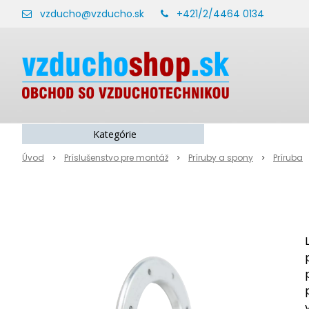
vzducho@vzducho.sk
+421/2/4464 0134
Kategórie
Úvod
Príslušenstvo pre montáž
Príruby a spony
Príruba