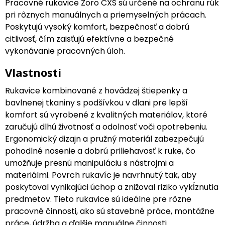
Pracovné rukavice Zoro CXS sú určené na ochranu rúk
pri rôznych manuálnych a priemyselných prácach.
Poskytujú vysoký komfort, bezpečnosť a dobrú
citlivosť, čím zaisťujú efektívne a bezpečné
vykonávanie pracovných úloh.
Vlastnosti
Rukavice kombinované z hovädzej štiepenky a
bavlnenej tkaniny s podšívkou v dlani pre lepší
komfort sú vyrobené z kvalitných materiálov, ktoré
zaručujú dlhú životnosť a odolnosť voči opotrebeniu.
Ergonomický dizajn a pružný materiál zabezpečujú
pohodlné nosenie a dobrú priliehavosť k ruke, čo
umožňuje presnú manipuláciu s nástrojmi a
materiálmi. Povrch rukavíc je navrhnutý tak, aby
poskytoval vynikajúci úchop a znižoval riziko vykĺznutia
predmetov. Tieto rukavice sú ideálne pre rôzne
pracovné činnosti, ako sú stavebné práce, montážne
práce, údržba a ďalšie manuálne činnosti.