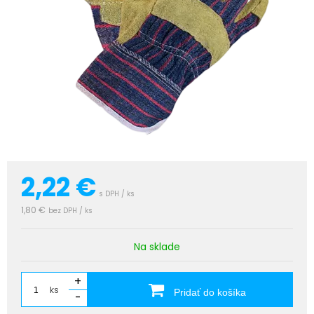
2,22
€
s DPH / ks
1,80 €
bez DPH / ks
Na sklade
+
ks
Pridať do košíka
-