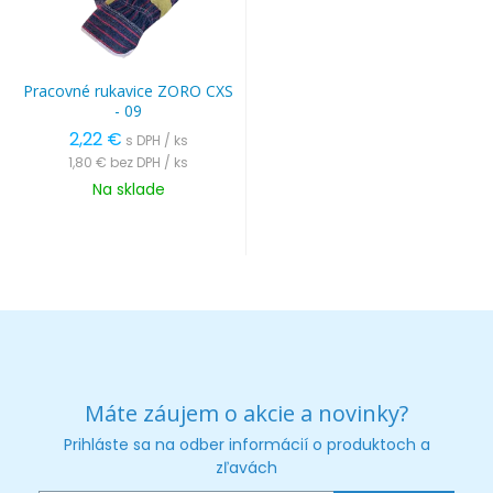
Pracovné rukavice ZORO CXS
- 09
2,22 €
s DPH / ks
1,80 €
bez DPH / ks
Na sklade
Máte záujem o akcie a novinky?
Prihláste sa na odber informácií o produktoch a
zľavách