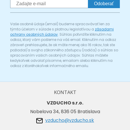
Odoberať
Vaše osobné údaje (email) budeme spracovávať len za
týmto účelom v súlade s platnou legislatívou a
zásadami
ochrany osobných údajov
. Súhlas potvrdíte kliknutím na
odkaz, ktorý vám pošleme na váš email. Kliknutím na odkaz
zároveň prehlasujete, že ak máte menej ako 16 rokov, tak ste
požiadal/a svojho zákonného zástupcu (rodiča) o súhlas so
spracovaním vašich osobných údajov. Súhlas môžete
kedykoľvek odvolať písomne, emailom alebo kliknutím na
odkaz z ktoréhokoľvek informačného emailu.
KONTAKT
VZDUCHO s.r.o.
Nobelova 34, 836 05 Bratislava
vzducho@vzducho.sk