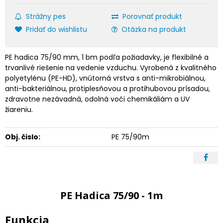
Strážny pes
Porovnať produkt
Pridať do wishlistu
Otázka na produkt
PE hadica 75/90 mm, 1 bm podľa požiadavky, je flexibilné a
trvanlivé riešenie na vedenie vzduchu. Vyrobená z kvalitného
polyetylénu (PE-HD), vnútorná vrstva s anti-mikrobiálnou,
anti-bakteriálnou, protiplesňovou a protihubovou prísadou,
zdravotne nezávadná, odolná voči chemikáliám a UV
žiareniu.
Obj. čislo:
PE 75/90m
PE Hadica 75/90 - 1m
Funkcia