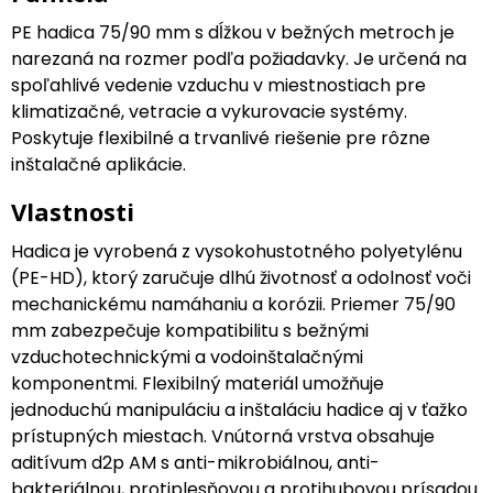
PE hadica 75/90 mm s dĺžkou v bežných metroch je
narezaná na rozmer podľa požiadavky. Je určená na
spoľahlivé vedenie vzduchu v miestnostiach pre
klimatizačné, vetracie a vykurovacie systémy.
Poskytuje flexibilné a trvanlivé riešenie pre rôzne
inštalačné aplikácie.
Vlastnosti
Hadica je vyrobená z vysokohustotného polyetylénu
(PE-HD), ktorý zaručuje dlhú životnosť a odolnosť voči
mechanickému namáhaniu a korózii. Priemer 75/90
mm zabezpečuje kompatibilitu s bežnými
vzduchotechnickými a vodoinštalačnými
komponentmi. Flexibilný materiál umožňuje
jednoduchú manipuláciu a inštaláciu hadice aj v ťažko
prístupných miestach. Vnútorná vrstva obsahuje
aditívum d2p AM s anti-mikrobiálnou, anti-
bakteriálnou, protiplesňovou a protihubovou prísadou.