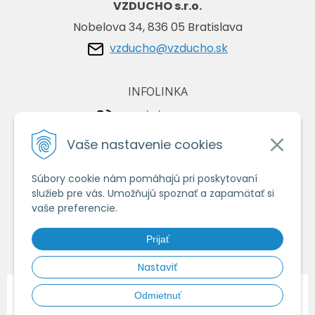
VZDUCHO s.r.o.
Nobelova 34, 836 05 Bratislava
vzducho@vzducho.sk
INFOLINKA
+421/2/4464 0134
+421/903 729 042
Vaše nastavenie cookies
Súbory cookie nám pomáhajú pri poskytovaní
VŠETKO O NÁKUPE
služieb pre vás. Umožňujú spoznať a zapamätať si
Obchodné podmienky
vaše preferencie.
Ochrana osobných údajov
Prijať
Ako nakupovať
Nastaviť
© 2026 Vzduchoshop.sk - Váš obchod so vzduchotechnikou •
tvorba
Odmietnuť
eshopu cez UNIobchod
,
webhosting
spoločnosti
WEBYGROUP