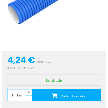
4,24
€
s DPH / bm
3,45 €
bez DPH / bm
Na sklade
+
bm
Pridať do košíka
-