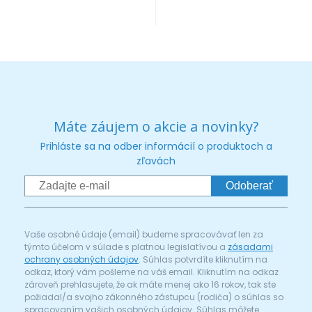
Máte záujem o akcie a novinky?
Prihláste sa na odber informácií o produktoch a
zľavách
Odoberať
Vaše osobné údaje (email) budeme spracovávať len za
týmto účelom v súlade s platnou legislatívou a
zásadami
ochrany osobných údajov
. Súhlas potvrdíte kliknutím na
odkaz, ktorý vám pošleme na váš email. Kliknutím na odkaz
zároveň prehlasujete, že ak máte menej ako 16 rokov, tak ste
požiadal/a svojho zákonného zástupcu (rodiča) o súhlas so
spracovaním vašich osobných údajov. Súhlas môžete