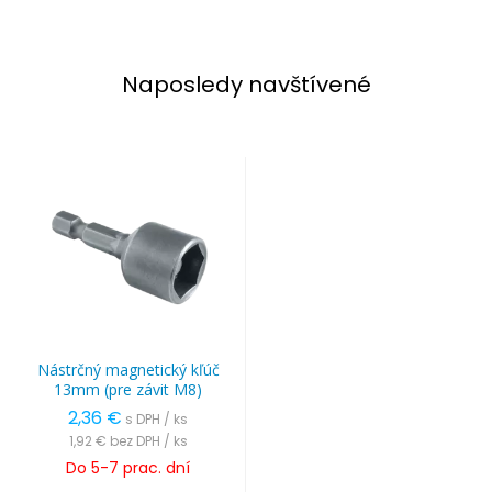
Naposledy navštívené
Nástrčný magnetický kľúč
13mm (pre závit M8)
2,36 €
s DPH / ks
1,92 €
bez DPH / ks
Do 5-7 prac. dní