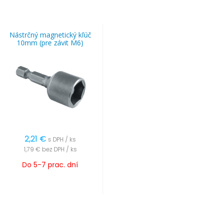
Nástrčný magnetický kľúč
10mm (pre závit M6)
2,21
€
s DPH / ks
1,79 €
bez DPH / ks
Do 5-7 prac. dní