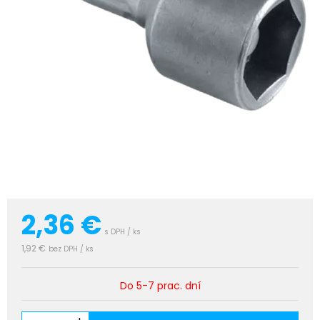
2,36
€
s DPH / ks
1,92 €
bez DPH / ks
Do 5-7 prac. dní