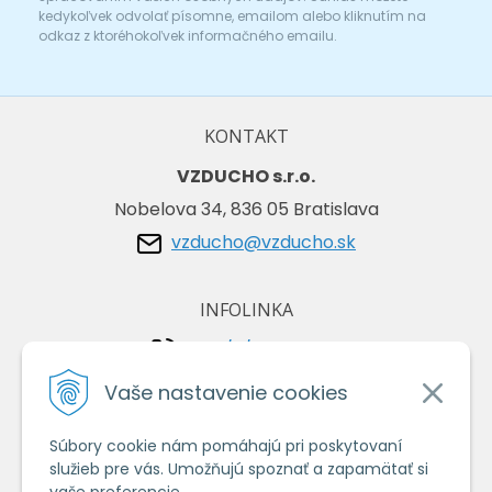
kedykoľvek odvolať písomne, emailom alebo kliknutím na
odkaz z ktoréhokoľvek informačného emailu.
KONTAKT
VZDUCHO s.r.o.
Nobelova 34, 836 05 Bratislava
vzducho@vzducho.sk
INFOLINKA
+421/2/4464 0134
+421/903 729 042
Vaše nastavenie cookies
Súbory cookie nám pomáhajú pri poskytovaní
VŠETKO O NÁKUPE
služieb pre vás. Umožňujú spoznať a zapamätať si
Obchodné podmienky