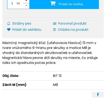
+
ks
Pridať do košíka
-
Strážny pes
Porovnať produkt
Pridať do wishlistu
Otázka na produkt
Nástrčný magnetický kľúč (uťahovacia hlavica) 13 mm v
tvare vnútorného 6-hranu pre skrutky a matice M8 je
vhodný do štandardných skrutkovačiek a uťahovačiek.
Magnetická hlava pevne drží skrutky na mieste, čo znižuje
riziko ich spadnutia počas práce.
Obj. čislo:
BIT 13
Závit M (mm)
M8