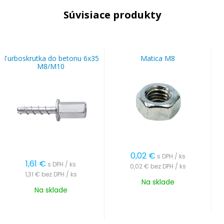
Súvisiace produkty
Turboskrutka do betonu 6x35
Matica M8
M8/M10
0,02
€
s DPH / ks
1,61
€
s DPH / ks
0,02 €
bez DPH / ks
1,31 €
bez DPH / ks
Na sklade
Na sklade