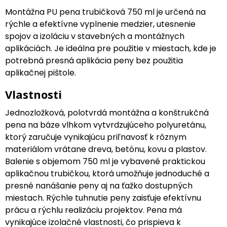
Montážna PU pena trubičková 750 ml je určená na
rýchle a efektívne vyplnenie medzier, utesnenie
spojov a izoláciu v stavebných a montážnych
aplikáciách. Je ideálna pre použitie v miestach, kde je
potrebná presná aplikácia peny bez použitia
aplikačnej pištole.
Vlastnosti
Jednozložková, polotvrdá montážna a konštrukčná
pena na báze vlhkom vytvrdzujúceho polyuretánu,
ktorý zaručuje vynikajúcu priľnavosť k rôznym
materiálom vrátane dreva, betónu, kovu a plastov.
Balenie s objemom 750 ml je vybavené praktickou
aplikačnou trubičkou, ktorá umožňuje jednoduché a
presné nanášanie peny aj na ťažko dostupných
miestach. Rýchle tuhnutie peny zaisťuje efektívnu
prácu a rýchlu realizáciu projektov. Pena má
vynikajúce izolačné vlastnosti, čo prispieva k