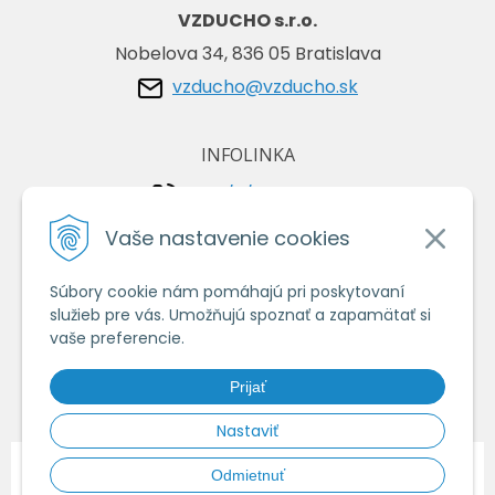
VZDUCHO s.r.o.
Nobelova 34, 836 05 Bratislava
vzducho@vzducho.sk
INFOLINKA
+421/2/4464 0134
+421/903 729 042
Vaše nastavenie cookies
Súbory cookie nám pomáhajú pri poskytovaní
VŠETKO O NÁKUPE
služieb pre vás. Umožňujú spoznať a zapamätať si
Obchodné podmienky
vaše preferencie.
Ochrana osobných údajov
Prijať
Ako nakupovať
Nastaviť
© 2026 Vzduchoshop.sk - Váš obchod so vzduchotechnikou •
tvorba
Odmietnuť