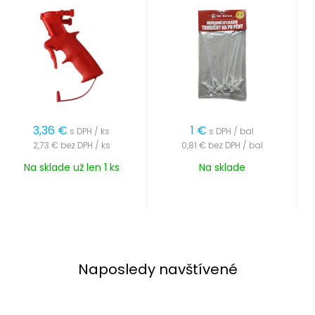
3,36
€
1
€
s DPH / ks
s DPH / bal
2,73 €
bez DPH / ks
0,81 €
bez DPH / bal
Na sklade už len 1 ks
Na sklade
Naposledy navštívené