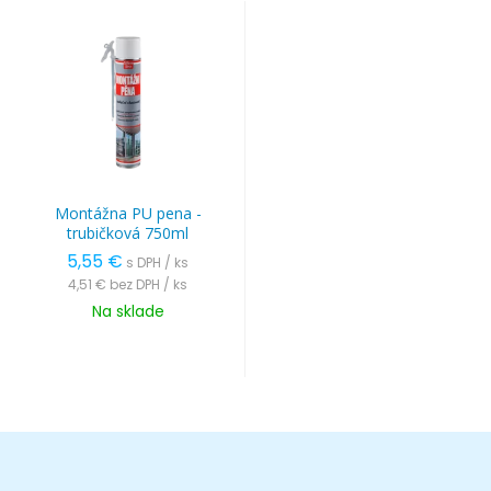
Montážna PU pena -
trubičková 750ml
5,55 €
s DPH / ks
4,51 €
bez DPH / ks
Na sklade