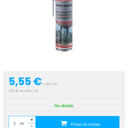
5,55
€
s DPH / ks
4,51 €
bez DPH / ks
Na sklade
+
ks
Pridať do košíka
-