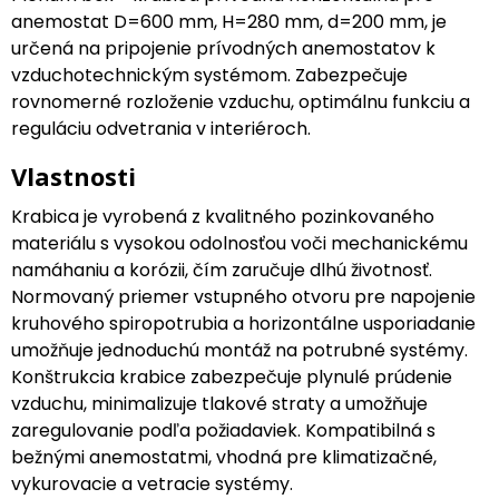
anemostat D=600 mm, H=280 mm, d=200 mm, je
určená na pripojenie prívodných anemostatov k
vzduchotechnickým systémom. Zabezpečuje
rovnomerné rozloženie vzduchu, optimálnu funkciu a
reguláciu odvetrania v interiéroch.
Vlastnosti
Krabica je vyrobená z kvalitného pozinkovaného
materiálu s vysokou odolnosťou voči mechanickému
namáhaniu a korózii, čím zaručuje dlhú životnosť.
Normovaný priemer vstupného otvoru pre napojenie
kruhového spiropotrubia a horizontálne usporiadanie
umožňuje jednoduchú montáž na potrubné systémy.
Konštrukcia krabice zabezpečuje plynulé prúdenie
vzduchu, minimalizuje tlakové straty a umožňuje
zaregulovanie podľa požiadaviek. Kompatibilná s
bežnými anemostatmi, vhodná pre klimatizačné,
vykurovacie a vetracie systémy.