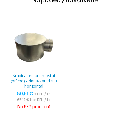
Naposledy navštívené
Krabica pre anemostat
(prívod) - d600/280 d200
horizontal
80,16 €
s DPH / ks
65,17 €
bez DPH / ks
Do 5-7 prac. dní