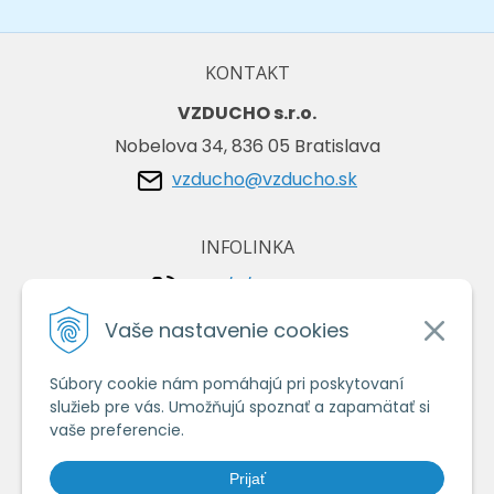
KONTAKT
VZDUCHO s.r.o.
Nobelova 34, 836 05 Bratislava
vzducho@vzducho.sk
INFOLINKA
+421/2/4464 0134
+421/903 729 042
Vaše nastavenie cookies
Súbory cookie nám pomáhajú pri poskytovaní
VŠETKO O NÁKUPE
služieb pre vás. Umožňujú spoznať a zapamätať si
Obchodné podmienky
vaše preferencie.
Ochrana osobných údajov
Prijať