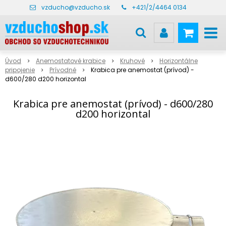
vzducho@vzducho.sk
+421/2/4464 0134
Úvod
Anemostatové krabice
Kruhové
Horizontálne
pripojenie
Prívodné
Krabica pre anemostat (prívod) -
d600/280 d200 horizontal
Krabica pre anemostat (prívod) - d600/280
d200 horizontal