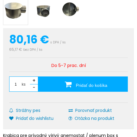
80,16
€
s DPH / ks
65,17 €
bez DPH / ks
Do 5-7 prac. dní
+
ks
Pridať do košíka
-
Strážny pes
Porovnať produkt
Pridať do wishlistu
Otázka na produkt
Krabica pre prívodný vírivý anemostat / plenum box s