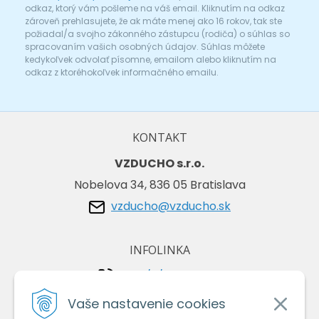
odkaz, ktorý vám pošleme na váš email. Kliknutím na odkaz
zároveň prehlasujete, že ak máte menej ako 16 rokov, tak ste
požiadal/a svojho zákonného zástupcu (rodiča) o súhlas so
spracovaním vašich osobných údajov. Súhlas môžete
kedykoľvek odvolať písomne, emailom alebo kliknutím na
odkaz z ktoréhokoľvek informačného emailu.
KONTAKT
VZDUCHO s.r.o.
Nobelova 34, 836 05 Bratislava
vzducho@vzducho.sk
INFOLINKA
+421/2/4464 0134
+421/903 729 042
Vaše nastavenie cookies