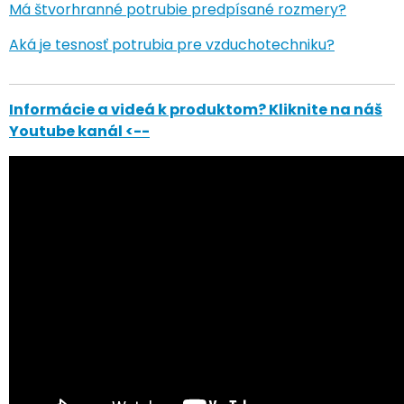
Má štvorhranné potrubie predpísané rozmery?
Aká je tesnosť potrubia pre vzduchotechniku?
Informácie a videá k produktom? Kliknite na náš
Youtube kanál <--