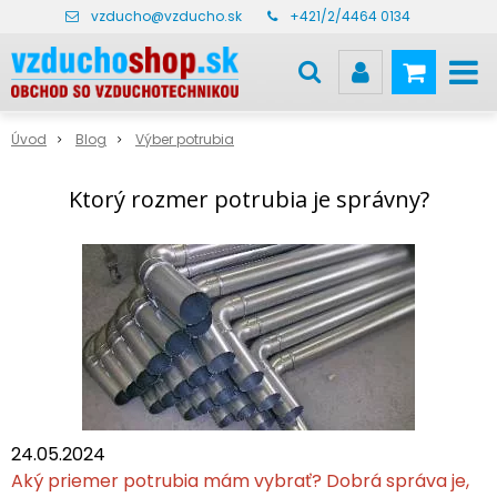
vzducho@vzducho.sk
+421/2/4464 0134
Úvod
Blog
Výber potrubia
Ktorý rozmer potrubia je správny?
24.05.2024
Aký priemer potrubia mám vybrať? Dobrá správa je,