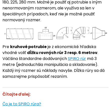
180, 225, 280 mm. Možné je použiť aj potrubie s iným
nenormovaným rozmerom, ale využíva sa len v
špeciálnych prípadoch, keď nie je možné použiť
normovaný rozmer.
Pre
kruhové potrubie
je z ekonomické hľadiska
vhodné voliť
dĺžku rovných rúr 3 resp. 6 metrov
.
Väčšina štandardne dodávaných
SPIRO rúr
má 3
metre (jednoduchšia manipulácia a skladovanie).
Každý iný rozmer sú náklady navyše. Dĺžka rúry sa dá
samozrejme prispôsobiť rezaním.
Čítajte ďalej:
Čo je to SPIRO rúra?