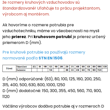
že rozmery kruhových vzduchovodov sú
štandardizované! Uľahčuje to prácu projektantom,
výrobcom aj montérom.
Ak hovoríme o rozmere potrubia pre
vzduchotechniku, máme vo všeobecnosti na mysli
jeho
prierez
. Pri
kruhovom potrubí
je prierez určený
priemerom D (mm).
Pre kruhové potrubie sa používajú rozmery
normované podľa
STN EN 1506
.
D (mm) odporúčané: (63), 80, 100, 125, 160, 200, 250,
315, 400, 500, 630, 800, 1000, 1250
D (mm) dodatočné: 150, 300, 355, 450, 560, 710, 900,
1120
Väčšina výrobcov dodáva potrubie aj v rozmeroch D