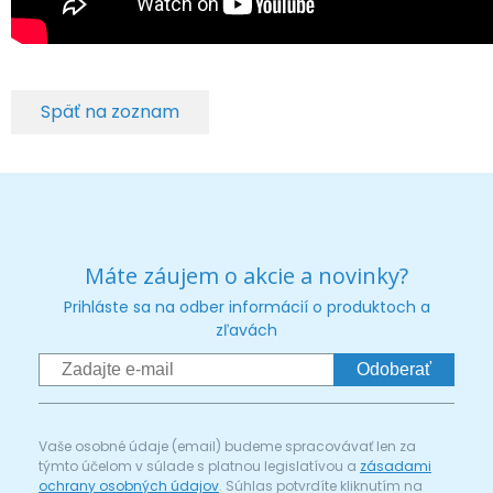
Späť na zoznam
Máte záujem o akcie a novinky?
Prihláste sa na odber informácií o produktoch a
zľavách
Odoberať
Vaše osobné údaje (email) budeme spracovávať len za
týmto účelom v súlade s platnou legislatívou a
zásadami
ochrany osobných údajov
. Súhlas potvrdíte kliknutím na